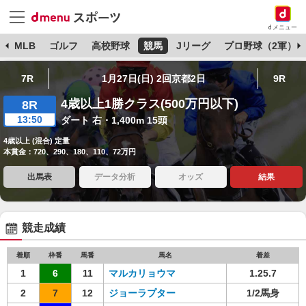
dメニュー
球
MLB
ゴルフ
高校野球
競馬
Jリーグ
プロ野球（2軍）
7R
1月27日(日) 2回京都2日
9R
4歳以上1勝クラス(500万円以下)
8R
13:50
ダート 右・1,400m 15頭
4歳以上 (混合) 定量
本賞金：720、290、180、110、72万円
出馬表
データ分析
オッズ
結果
競走成績
着順
枠番
馬番
馬名
着差
1
6
11
マルカリョウマ
1.25.7
2
7
12
ジョーラプター
1/2馬身