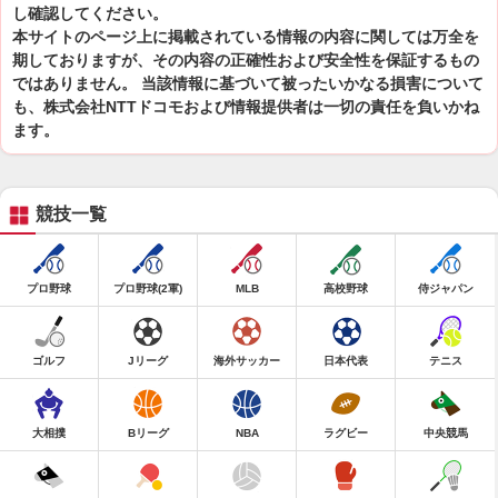
し確認してください。
本サイトのページ上に掲載されている情報の内容に関しては万全を
期しておりますが、その内容の正確性および安全性を保証するもの
ではありません。 当該情報に基づいて被ったいかなる損害について
も、株式会社NTTドコモおよび情報提供者は一切の責任を負いかね
ます。
競技一覧
プロ野球
プロ野球(2軍)
MLB
高校野球
侍ジャパン
ゴルフ
Jリーグ
海外サッカー
日本代表
テニス
大相撲
Bリーグ
NBA
ラグビー
中央競馬