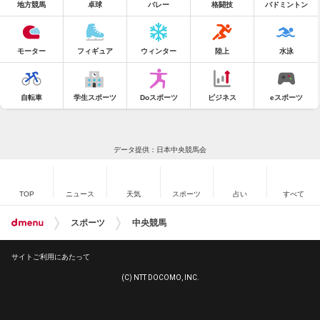
地方競馬
卓球
バレー
格闘技
バドミントン
モーター
フィギュア
ウィンター
陸上
水泳
自転車
学生スポーツ
Doスポーツ
ビジネス
eスポーツ
データ提供：日本中央競馬会
TOP
ニュース
天気
スポーツ
占い
すべて
スポーツ
中央競馬
サイトご利用にあたって
(C) NTT DOCOMO, INC.