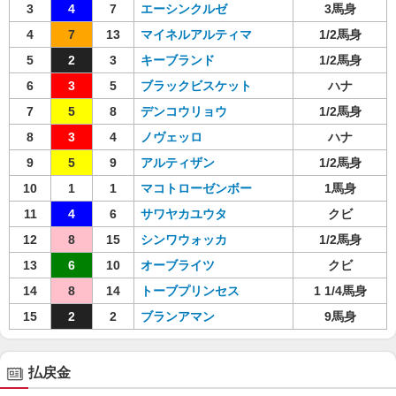
3
4
7
エーシンクルゼ
3馬身
4
7
13
マイネルアルティマ
1/2馬身
5
2
3
キーブランド
1/2馬身
6
3
5
ブラックビスケット
ハナ
7
5
8
デンコウリョウ
1/2馬身
8
3
4
ノヴェッロ
ハナ
9
5
9
アルティザン
1/2馬身
10
1
1
マコトローゼンボー
1馬身
11
4
6
サワヤカユウタ
クビ
12
8
15
シンワウォッカ
1/2馬身
13
6
10
オーブライツ
クビ
14
8
14
トーブプリンセス
1 1/4馬身
15
2
2
ブランアマン
9馬身
払戻金