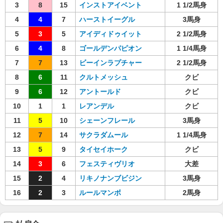
3
8
15
インストアイベント
1 1/2馬身
4
4
7
ハーストイーグル
3馬身
5
3
5
アイディドゥイット
2 1/2馬身
6
4
8
ゴールデンパピオン
1 1/4馬身
7
7
13
ビーインラプチャー
2 1/2馬身
8
6
11
クルトメッシュ
クビ
9
6
12
アントールド
クビ
10
1
1
レアンデル
クビ
11
5
10
シェーンフレール
3馬身
12
7
14
サクラダムール
1 1/4馬身
13
5
9
タイセイホーク
クビ
14
3
6
フェスティヴリオ
大差
15
2
4
リキノナンブビジン
3馬身
16
2
3
ルールマンボ
2馬身