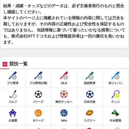
結果・成績・オッズなどのデータは、必ず主催者発行のものと照合
し確認してください。
本サイトのページ上に掲載されている情報の内容に関しては万全を
期しておりますが、その内容の正確性および安全性を保証するもの
ではありません。 当該情報に基づいて被ったいかなる損害について
も、株式会社NTTドコモおよび情報提供者は一切の責任を負いかね
ます。
競技一覧
プロ野球
プロ野球(2軍)
MLB
高校野球
侍ジャパン
ゴルフ
Jリーグ
海外サッカー
日本代表
テニス
大相撲
Bリーグ
NBA
ラグビー
中央競馬