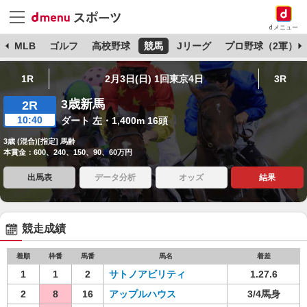
dメニュー
球
MLB
ゴルフ
高校野球
競馬
Jリーグ
プロ野球（2軍）
1R
2月3日(日) 1回東京4日
3R
3歳新馬
2R
10:40
ダート 左・1,400m 16頭
3歳 (混合)[指定] 馬齢
本賞金：600、240、150、90、60万円
出馬表
データ分析
オッズ
結果
競走成績
着順
枠番
馬番
馬名
着差
1
1
2
サトノアビリティ
1.27.6
2
8
16
アップルハウス
3/4馬身