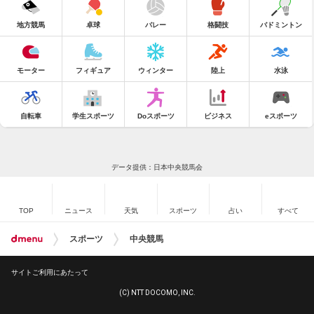
地方競馬
卓球
バレー
格闘技
バドミントン
モーター
フィギュア
ウィンター
陸上
水泳
自転車
学生スポーツ
Doスポーツ
ビジネス
eスポーツ
データ提供：日本中央競馬会
TOP
ニュース
天気
スポーツ
占い
すべて
スポーツ
中央競馬
サイトご利用にあたって
(C) NTT DOCOMO, INC.