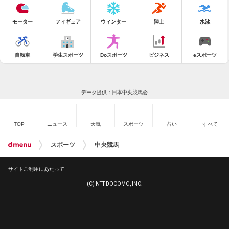
モーター
フィギュア
ウィンター
陸上
水泳
自転車
学生スポーツ
Doスポーツ
ビジネス
eスポーツ
データ提供：日本中央競馬会
TOP
ニュース
天気
スポーツ
占い
すべて
スポーツ
中央競馬
サイトご利用にあたって
(C) NTT DOCOMO, INC.