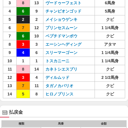
3
8
13
ヴードゥーフェスト
6馬身
4
6
9
チャンピオンゴッド
5馬身
5
2
2
メイショウゲンキ
クビ
6
7
12
プリンセスムーン
1 1/4馬身
7
6
10
ペプチドマンボウ
クビ
8
3
3
エーシンヘディング
アタマ
9
4
6
スリーマーゴーン
1 1/4馬身
10
1
1
トスカニーニ
1 1/4馬身
11
8
14
カネトシエスプリ
クビ
12
3
4
ディルムッド
2 1/2馬身
13
7
11
タガノカバリオ
クビ
14
5
8
ヒロノプリンス
クビ
払戻金
種類
馬番
金額