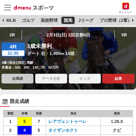
dメニュー
球
MLB
ゴルフ
高校野球
競馬
Jリーグ
プロ野球（2軍）
3R
2月3日(日) 2回京都4日
5R
3歳未勝利
4R
11:30
ダート 右・1,400m 14頭
3歳 (混合)[指定] 馬齢
本賞金：500、200、130、75、50万円
出馬表
データ分析
オッズ
結果
競走成績
着順
枠番
馬番
馬名
着差
1
5
7
レアヴェントゥーレ
1.26.0
2
4
5
タイザンホクト
クビ