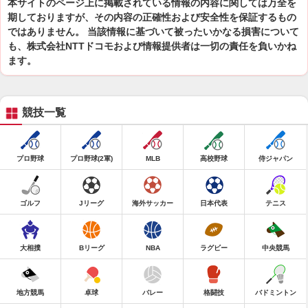
本サイトのページ上に掲載されている情報の内容に関しては万全を
期しておりますが、その内容の正確性および安全性を保証するもの
ではありません。 当該情報に基づいて被ったいかなる損害について
も、株式会社NTTドコモおよび情報提供者は一切の責任を負いかね
ます。
競技一覧
プロ野球
プロ野球(2軍)
MLB
高校野球
侍ジャパン
ゴルフ
Jリーグ
海外サッカー
日本代表
テニス
大相撲
Bリーグ
NBA
ラグビー
中央競馬
地方競馬
卓球
バレー
格闘技
バドミントン