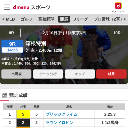
dメニュー
球
MLB
ゴルフ
高校野球
競馬
Jリーグ
プロ野球（2軍）
8R
2月10日(日) 1回東京6日
10R
箱根特別
9R
14:35
芝 左・2,400m 12頭
4歳以上 (混合)[指定] 定量
本賞金：1,440、580、360、220、144万円
出馬表
データ分析
オッズ
結果
競走成績
着順
枠番
馬番
馬名
着差
1
5
5
ブリッジクライム
2.25.3
2
2
2
ラウンドロビン
1 1/2馬身