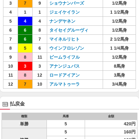
3
7
9
ショウナンバーズ
1/2馬身
4
1
1
ジェイケイラン
1 1/2馬身
5
4
4
ナンデヤネン
1/2馬身
6
6
8
タイセイグルーヴィ
1/2馬身
7
6
7
マイネルリヒト
2 1/2馬身
8
5
6
ウインフロレゾン
1 1/4馬身
9
8
11
ビームライフル
1/2馬身
10
3
3
アナンジュパス
8馬身
11
8
12
ロードアイアン
3馬身
12
7
10
アルマトゥーラ
3/4馬身
払戻金
種類
馬番
金額
単勝
5
420円
5
160円