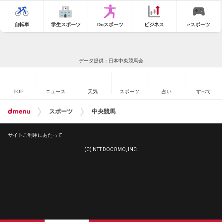
自転車
学生スポーツ
Doスポーツ
ビジネス
eスポーツ
データ提供：日本中央競馬会
TOP
ニュース
天気
スポーツ
占い
すべて
スポーツ
中央競馬
サイトご利用にあたって
(C) NTT DOCOMO, INC.