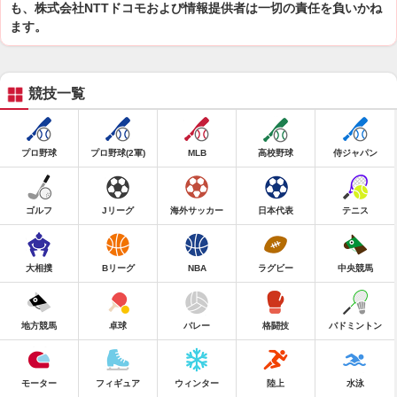
も、株式会社NTTドコモおよび情報提供者は一切の責任を負いかね
ます。
競技一覧
プロ野球
プロ野球(2軍)
MLB
高校野球
侍ジャパン
ゴルフ
Jリーグ
海外サッカー
日本代表
テニス
大相撲
Bリーグ
NBA
ラグビー
中央競馬
地方競馬
卓球
バレー
格闘技
バドミントン
モーター
フィギュア
ウィンター
陸上
水泳