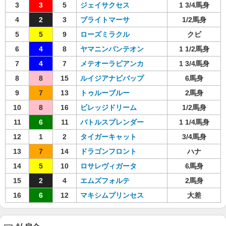
3
3
5
ジェイサクセス
1 3/4馬身
4
2
3
ブライトマーサ
1/2馬身
5
5
9
ローズミラクル
クビ
6
4
8
ヤマニンパンテオン
1 1/2馬身
7
4
7
メテオーラビアンカ
1 3/4馬身
8
8
15
ルイジアナビバップ
6馬身
9
7
13
トゥルーブルー
2馬身
10
8
16
ビレッジドリーム
1/2馬身
11
6
11
バトルスプレンダー
1 1/4馬身
12
1
2
タイガーキャット
3/4馬身
13
7
14
ドラゴンフロント
ハナ
14
5
10
ロサレヴィガータ
6馬身
15
2
4
エムズフォルテ
2馬身
16
6
12
マキシムプリンセス
大差