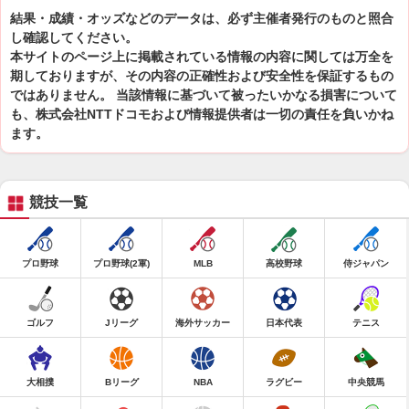
結果・成績・オッズなどのデータは、必ず主催者発行のものと照合
し確認してください。
本サイトのページ上に掲載されている情報の内容に関しては万全を
期しておりますが、その内容の正確性および安全性を保証するもの
ではありません。 当該情報に基づいて被ったいかなる損害について
も、株式会社NTTドコモおよび情報提供者は一切の責任を負いかね
ます。
競技一覧
プロ野球
プロ野球(2軍)
MLB
高校野球
侍ジャパン
ゴルフ
Jリーグ
海外サッカー
日本代表
テニス
大相撲
Bリーグ
NBA
ラグビー
中央競馬