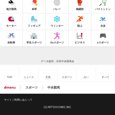
地方競馬
卓球
バレー
格闘技
バドミントン
モーター
フィギュア
ウィンター
陸上
水泳
自転車
学生スポーツ
Doスポーツ
ビジネス
eスポーツ
データ提供：日本中央競馬会
TOP
ニュース
天気
スポーツ
占い
すべて
スポーツ
中央競馬
サイトご利用にあたって
(C) NTT DOCOMO, INC.