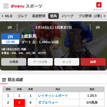
dメニュー
球
MLB
ゴルフ
高校野球
競馬
Jリーグ
プロ野球（2軍）
1R
2月16日(土) 1回東京7日
3R
3歳新馬
2R
10:40
ダート 左・1,400m 16頭
3歳 (混合)[指定] 馬齢
本賞金：600、240、150、90、60万円
出馬表
データ分析
オッズ
結果
競走成績
着順
枠番
馬番
馬名
着差
1
1
1
レイキッシュボーイ
1.28.5
2
3
6
ダブルウォー
3/4馬身