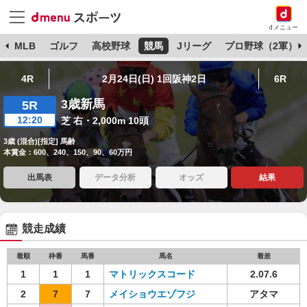
dメニュー
球
MLB
ゴルフ
高校野球
競馬
Jリーグ
プロ野球（2軍）
4R
2月24日(日) 1回阪神2日
6R
3歳新馬
5R
12:20
芝 右・2,000m 10頭
3歳 (混合)[指定] 馬齢
本賞金：600、240、150、90、60万円
出馬表
データ分析
オッズ
結果
競走成績
着順
枠番
馬番
馬名
着差
1
1
1
マトリックスコード
2.07.6
2
7
7
メイショウエゾフジ
アタマ