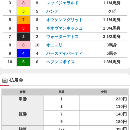
3
8
9
レッドジェラルド
1 1/4馬身
4
5
5
バンデ
クビ
5
7
8
オウケンマグリット
1 1/4馬身
6
3
3
ネオヴァンキッシュ
1 3/4馬身
7
2
2
ウォーターアトス
3 1/2馬身
8
8
10
オニユリ
3馬身
9
4
4
バースデイパーティ
5馬身
10
6
6
ヘブンズボイス
1 3/4馬身
払戻金
種類
馬番
金額
単勝
1
230円
1
110円
複勝
7
140円
9
180円
枠連
1-7
390円