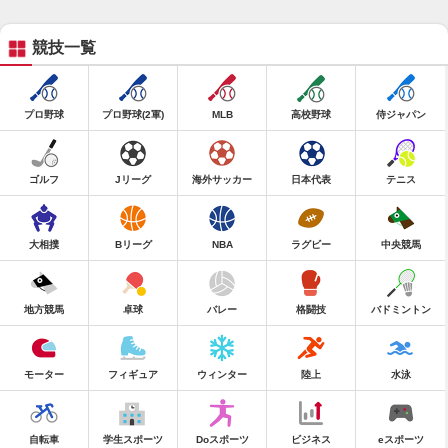
競技一覧
プロ野球
プロ野球(2軍)
MLB
高校野球
侍ジャパン
ゴルフ
Jリーグ
海外サッカー
日本代表
テニス
大相撲
Bリーグ
NBA
ラグビー
中央競馬
地方競馬
卓球
バレー
格闘技
バドミントン
モーター
フィギュア
ウィンター
陸上
水泳
自転車
学生スポーツ
Doスポーツ
ビジネス
eスポーツ