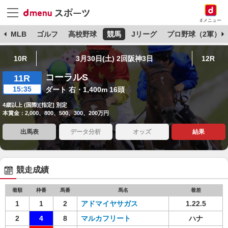
dメニュー
球
MLB
ゴルフ
高校野球
競馬
Jリーグ
プロ野球（2軍）
10R
3月30日(土) 2回阪神3日
12R
コーラルS
11R
15:35
ダート 右・1,400m 16頭
4歳以上 (国際)[指定] 別定
本賞金：2,000、800、500、300、200万円
出馬表
データ分析
オッズ
結果
競走成績
着順
枠番
馬番
馬名
着差
1
1
2
アドマイヤサガス
1.22.5
2
4
8
マルカフリート
ハナ