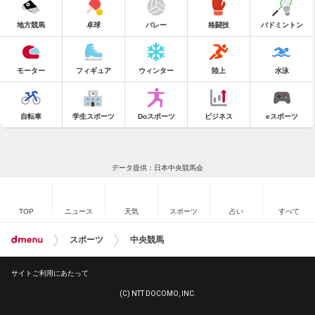
地方競馬
卓球
バレー
格闘技
バドミントン
モーター
フィギュア
ウィンター
陸上
水泳
自転車
学生スポーツ
Doスポーツ
ビジネス
eスポーツ
データ提供：日本中央競馬会
TOP
ニュース
天気
スポーツ
占い
すべて
スポーツ
中央競馬
サイトご利用にあたって
(C) NTT DOCOMO, INC.