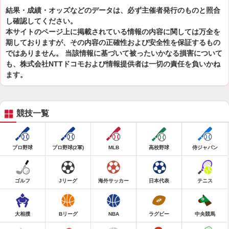
結果・成績・オッズなどのデータは、必ず主催者発行のものと照合
し確認してください。
本サイトのページ上に掲載されている情報の内容に関しては万全を
期しておりますが、その内容の正確性および安全性を保証するもの
ではありません。 当該情報に基づいて被ったいかなる損害について
も、株式会社NTTドコモおよび情報提供者は一切の責任を負いかね
ます。
競技一覧
プロ野球
プロ野球(2軍)
MLB
高校野球
侍ジャパン
ゴルフ
Jリーグ
海外サッカー
日本代表
テニス
大相撲
Bリーグ
NBA
ラグビー
中央競馬