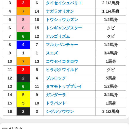
3
3
6
タイセイシュバリエ
2 1/2馬身
4
7
14
ナガラオリオン
1 1/4馬身
5
8
16
トウショウカズン
1/2馬身
6
8
15
トシギャングスター
クビ
7
6
12
アルゴリズム
クビ
8
4
7
マルカベンチャー
1/2馬身
9
1
1
スエズ
3/4馬身
10
7
13
コウセイコタロウ
1馬身
11
3
5
ヒラボクワイルド
クビ
12
2
4
ブルロック
5馬身
13
6
11
タマモトッププレイ
1/2馬身
14
5
9
ガンダーラ
3/4馬身
15
5
10
トラバント
1馬身
16
2
3
シゲルソウウン
3 1/2馬身