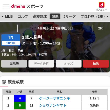
dメニュー
球
MLB
ゴルフ
高校野球
競馬
Jリーグ
プロ野球（2軍）
4月6日(土) 3回中山5日
2R
3歳未勝利
1R
10:10
ダート 右・1,200m 16頭
3歳 ［指定］ 馬齢
本賞金：500、200、130、75、50万円
出馬表
データ分析
オッズ
結果
競走成績
着順
枠番
馬番
馬名
着差
1
4
7
ケージーササニシキ
1.12.9
2
6
11
ショウナンヤマト
5馬身