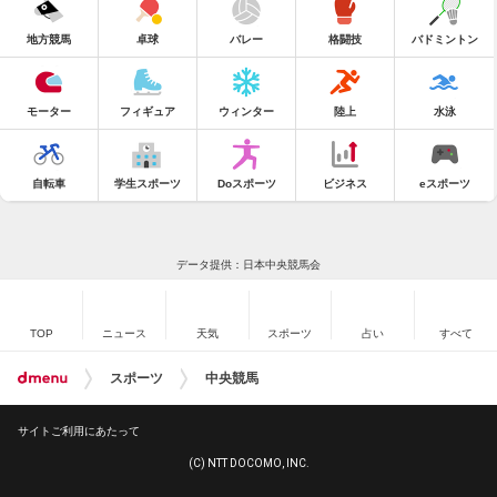
地方競馬
卓球
バレー
格闘技
バドミントン
モーター
フィギュア
ウィンター
陸上
水泳
自転車
学生スポーツ
Doスポーツ
ビジネス
eスポーツ
データ提供：日本中央競馬会
TOP
ニュース
天気
スポーツ
占い
すべて
スポーツ
中央競馬
サイトご利用にあたって
(C) NTT DOCOMO, INC.