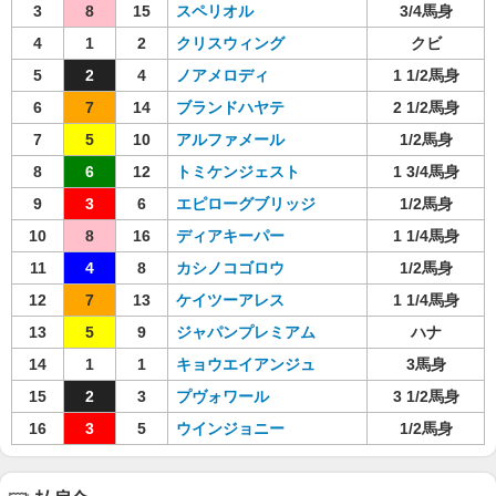
3
8
15
スペリオル
3/4馬身
4
1
2
クリスウィング
クビ
5
2
4
ノアメロディ
1 1/2馬身
6
7
14
ブランドハヤテ
2 1/2馬身
7
5
10
アルファメール
1/2馬身
8
6
12
トミケンジェスト
1 3/4馬身
9
3
6
エピローグブリッジ
1/2馬身
10
8
16
ディアキーパー
1 1/4馬身
11
4
8
カシノコゴロウ
1/2馬身
12
7
13
ケイツーアレス
1 1/4馬身
13
5
9
ジャパンプレミアム
ハナ
14
1
1
キョウエイアンジュ
3馬身
15
2
3
プヴォワール
3 1/2馬身
16
3
5
ウインジョニー
1/2馬身