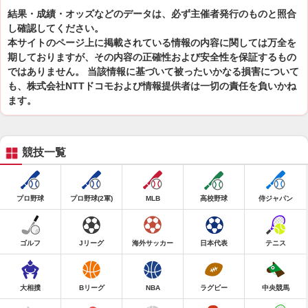
結果・成績・オッズなどのデータは、必ず主催者発行のものと照合
し確認してください。
本サイトのページ上に掲載されている情報の内容に関しては万全を
期しておりますが、その内容の正確性および安全性を保証するもの
ではありません。 当該情報に基づいて被ったいかなる損害について
も、株式会社NTTドコモおよび情報提供者は一切の責任を負いかね
ます。
競技一覧
プロ野球
プロ野球(2軍)
MLB
高校野球
侍ジャパン
ゴルフ
Jリーグ
海外サッカー
日本代表
テニス
大相撲
Bリーグ
NBA
ラグビー
中央競馬