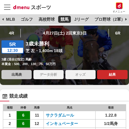
dメニュー
球
MLB
ゴルフ
高校野球
競馬
Jリーグ
プロ野球（2軍）
4R
4月27日(土) 2回東京3日
6R
3歳未勝利
5R
12:30
芝 左・1,400m 18頭
3歳 (混合)[指定] 馬齢
本賞金：500、200、130、75、50万円
出馬表
データ分析
オッズ
結果
競走成績
着順
枠番
馬番
馬名
着差
1
6
11
サクラダムール
1.22.8
2
6
12
インキュベーター
1/2馬身