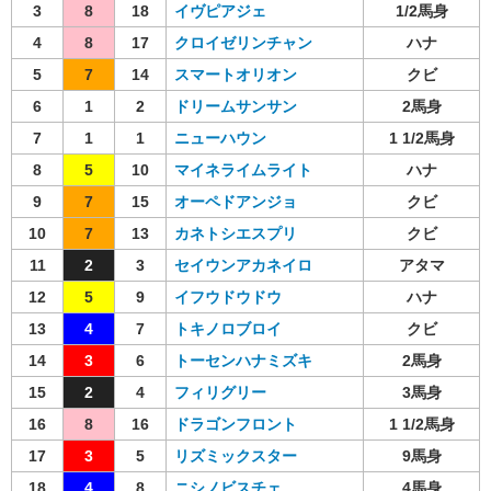
3
8
18
イヴピアジェ
1/2馬身
4
8
17
クロイゼリンチャン
ハナ
5
7
14
スマートオリオン
クビ
6
1
2
ドリームサンサン
2馬身
7
1
1
ニューハウン
1 1/2馬身
8
5
10
マイネライムライト
ハナ
9
7
15
オーペドアンジョ
クビ
10
7
13
カネトシエスプリ
クビ
11
2
3
セイウンアカネイロ
アタマ
12
5
9
イフウドウドウ
ハナ
13
4
7
トキノロブロイ
クビ
14
3
6
トーセンハナミズキ
2馬身
15
2
4
フィリグリー
3馬身
16
8
16
ドラゴンフロント
1 1/2馬身
17
3
5
リズミックスター
9馬身
18
4
8
ニシノビスチェ
4馬身