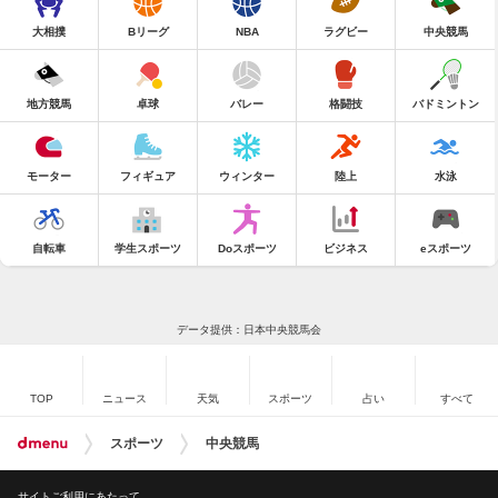
大相撲
Bリーグ
NBA
ラグビー
中央競馬
地方競馬
卓球
バレー
格闘技
バドミントン
モーター
フィギュア
ウィンター
陸上
水泳
自転車
学生スポーツ
Doスポーツ
ビジネス
eスポーツ
データ提供：日本中央競馬会
TOP
ニュース
天気
スポーツ
占い
すべて
スポーツ
中央競馬
サイトご利用にあたって