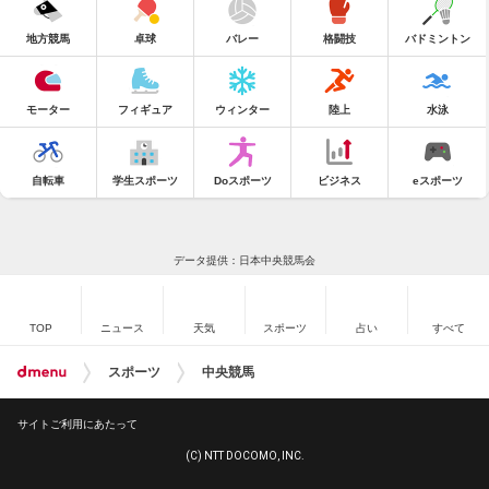
地方競馬
卓球
バレー
格闘技
バドミントン
モーター
フィギュア
ウィンター
陸上
水泳
自転車
学生スポーツ
Doスポーツ
ビジネス
eスポーツ
データ提供：日本中央競馬会
TOP
ニュース
天気
スポーツ
占い
すべて
スポーツ
中央競馬
サイトご利用にあたって
(C) NTT DOCOMO, INC.