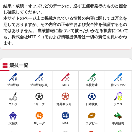
結果・成績・オッズなどのデータは、必ず主催者発行のものと照合
し確認してください。
本サイトのページ上に掲載されている情報の内容に関しては万全を
期しておりますが、その内容の正確性および安全性を保証するもの
ではありません。 当該情報に基づいて被ったいかなる損害について
も、株式会社NTTドコモおよび情報提供者は一切の責任を負いかね
ます。
競技一覧
プロ野球
プロ野球(2軍)
MLB
高校野球
侍ジャパン
ゴルフ
Jリーグ
海外サッカー
日本代表
テニス
大相撲
Bリーグ
NBA
ラグビー
中央競馬