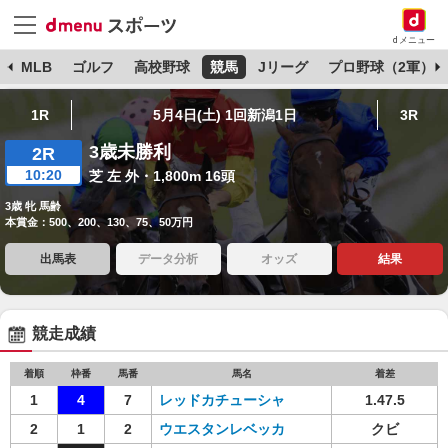
dメニュー
球
MLB
ゴルフ
高校野球
競馬
Jリーグ
プロ野球（2軍）
1R
5月4日(土) 1回新潟1日
3R
3歳未勝利
2R
10:20
芝 左 外・1,800m 16頭
3歳 牝 馬齢
本賞金：500、200、130、75、50万円
出馬表
データ分析
オッズ
結果
競走成績
着順
枠番
馬番
馬名
着差
1
4
7
レッドカチューシャ
1.47.5
2
1
2
ウエスタンレベッカ
クビ