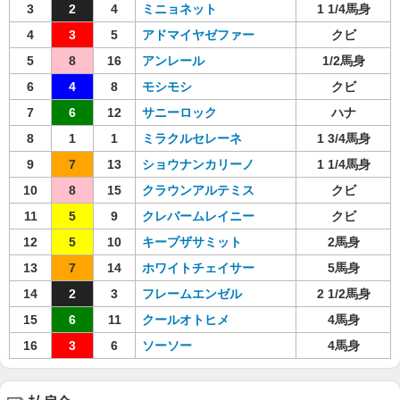
3
2
4
ミニョネット
1 1/4馬身
4
3
5
アドマイヤゼファー
クビ
5
8
16
アンレール
1/2馬身
6
4
8
モシモシ
クビ
7
6
12
サニーロック
ハナ
8
1
1
ミラクルセレーネ
1 3/4馬身
9
7
13
ショウナンカリーノ
1 1/4馬身
10
8
15
クラウンアルテミス
クビ
11
5
9
クレバームレイニー
クビ
12
5
10
キープザサミット
2馬身
13
7
14
ホワイトチェイサー
5馬身
14
2
3
フレームエンゼル
2 1/2馬身
15
6
11
クールオトヒメ
4馬身
16
3
6
ソーソー
4馬身