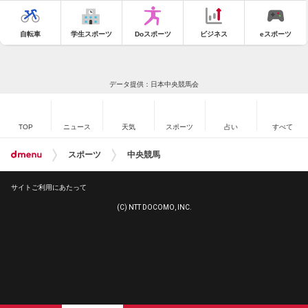
自転車
学生スポーツ
Doスポーツ
ビジネス
eスポーツ
データ提供：日本中央競馬会
TOP
ニュース
天気
スポーツ
占い
すべて
スポーツ
中央競馬
サイトご利用にあたって
(C) NTT DOCOMO, INC.