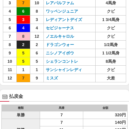
3
7
10
レアパルファム
4馬身
4
6
8
ワッペンジュニア
クビ
5
3
3
レディアントデイズ
1 3/4馬身
6
4
4
セビジャーナス
クビ
7
8
12
ノエルキャロル
クビ
8
2
2
ドラゴンウォー
1/2馬身
9
5
6
ニシノアイボウ
1 1/2馬身
10
5
5
シェランコントレ
8馬身
11
1
1
サンシャインレディ
クビ
12
7
9
ミスズ
大差
払戻金
種類
馬番
金額
単勝
7
320円
7
140円