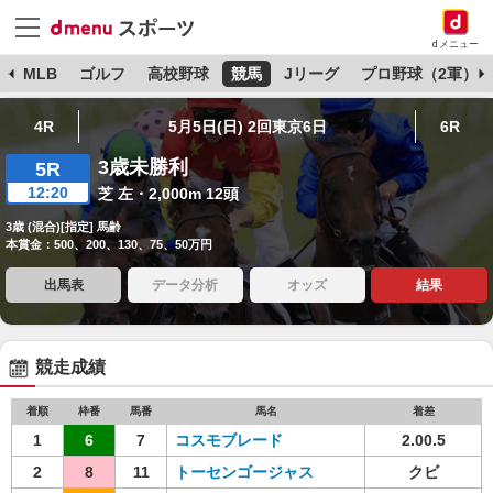
dメニュー
球
MLB
ゴルフ
高校野球
競馬
Jリーグ
プロ野球（2軍）
4R
5月5日(日) 2回東京6日
6R
3歳未勝利
5R
12:20
芝 左・2,000m 12頭
3歳 (混合)[指定] 馬齢
本賞金：500、200、130、75、50万円
出馬表
データ分析
オッズ
結果
競走成績
着順
枠番
馬番
馬名
着差
1
6
7
コスモブレード
2.00.5
2
8
11
トーセンゴージャス
クビ