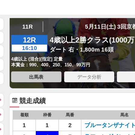
11R
5月11日(土) 3回京
12R
4歳以上2勝クラス(1000
16:10
ダート 右・1,800m 16頭
4歳以上 (混合)[指定] 定量
本賞金：990、400、250、150、99万円
出馬表
データ分析
競走成績
着順
枠番
馬番
馬名
1
1
2
ブルータンザナイ