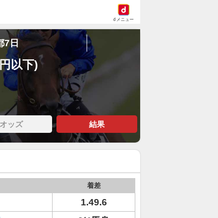
dメニュー
都7日
万円以下)
オッズ
結果
着差
ト
1.49.6