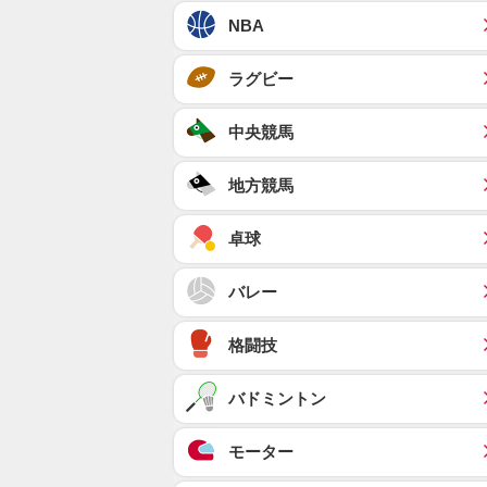
NBA
ラグビー
中央競馬
地方競馬
卓球
バレー
格闘技
バドミントン
モーター