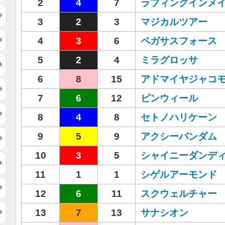
2
4
7
ラフィングインメ
3
2
3
マジカルツアー
4
3
6
ペガサスフォース
5
2
4
ミラグロッサ
6
8
15
アドマイヤジャコ
7
6
12
ピンウィール
8
4
8
セトノハリケーン
9
5
9
アクシーバンダム
10
3
5
シャイニーダンデ
11
1
1
シゲルアーモンド
12
6
11
スクウェルチャー
13
7
13
サナシオン