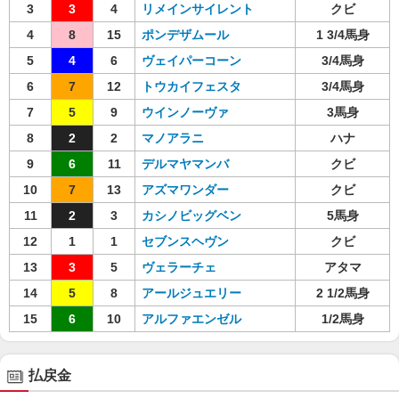
3
3
4
リメインサイレント
クビ
4
8
15
ポンデザムール
1 3/4馬身
5
4
6
ヴェイパーコーン
3/4馬身
6
7
12
トウカイフェスタ
3/4馬身
7
5
9
ウインノーヴァ
3馬身
8
2
2
マノアラニ
ハナ
9
6
11
デルマヤマンバ
クビ
10
7
13
アズマワンダー
クビ
11
2
3
カシノビッグベン
5馬身
12
1
1
セブンスヘヴン
クビ
13
3
5
ヴェラーチェ
アタマ
14
5
8
アールジュエリー
2 1/2馬身
15
6
10
アルファエンゼル
1/2馬身
払戻金