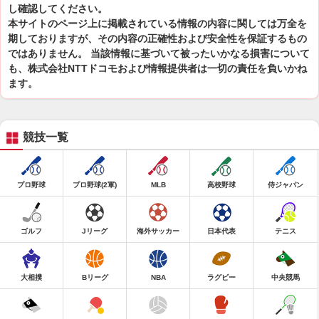
し確認してください。
本サイトのページ上に掲載されている情報の内容に関しては万全を
期しておりますが、その内容の正確性および安全性を保証するもの
ではありません。 当該情報に基づいて被ったいかなる損害について
も、株式会社NTTドコモおよび情報提供者は一切の責任を負いかね
ます。
競技一覧
プロ野球
プロ野球(2軍)
MLB
高校野球
侍ジャパン
ゴルフ
Jリーグ
海外サッカー
日本代表
テニス
大相撲
Bリーグ
NBA
ラグビー
中央競馬