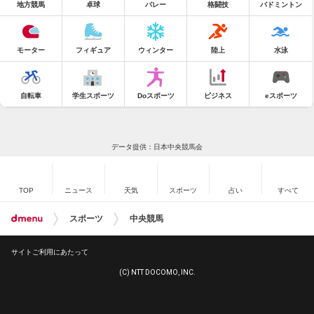
地方競馬
卓球
バレー
格闘技
バドミントン
モーター
フィギュア
ウィンター
陸上
水泳
自転車
学生スポーツ
Doスポーツ
ビジネス
eスポーツ
データ提供：日本中央競馬会
TOP
ニュース
天気
スポーツ
占い
すべて
スポーツ
中央競馬
サイトご利用にあたって
(C) NTT DOCOMO, INC.