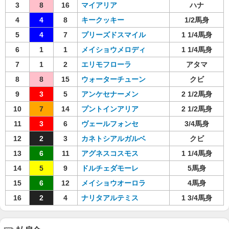
3
8
16
マイアリア
ハナ
4
4
8
キークッキー
1/2馬身
5
4
7
プリーズドスマイル
1 1/4馬身
6
1
1
メイショウメロディ
1 1/4馬身
7
1
2
エリモフローラ
アタマ
8
8
15
ウォーターチューン
クビ
9
3
5
アンケセナーメン
2 1/2馬身
10
7
14
プントインアリア
2 1/2馬身
11
3
6
ヴェールフォンセ
3/4馬身
12
2
3
カネトシアルガルベ
クビ
13
6
11
アグネスコスモス
1 1/4馬身
14
5
9
ドルチェダモーレ
5馬身
15
6
12
メイショウオーロラ
4馬身
16
2
4
ナリタアルテミス
1 3/4馬身