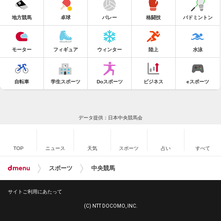
地方競馬
卓球
バレー
格闘技
バドミントン
モーター
フィギュア
ウィンター
陸上
水泳
自転車
学生スポーツ
Doスポーツ
ビジネス
eスポーツ
データ提供：日本中央競馬会
TOP
ニュース
天気
スポーツ
占い
すべて
スポーツ
中央競馬
サイトご利用にあたって
(C) NTT DOCOMO, INC.