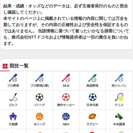
結果・成績・オッズなどのデータは、必ず主催者発行のものと照合
し確認してください。
本サイトのページ上に掲載されている情報の内容に関しては万全を
期しておりますが、その内容の正確性および安全性を保証するもの
ではありません。 当該情報に基づいて被ったいかなる損害について
も、株式会社NTTドコモおよび情報提供者は一切の責任を負いかね
ます。
競技一覧
プロ野球
プロ野球(2軍)
MLB
高校野球
侍ジャパン
ゴルフ
Jリーグ
海外サッカー
日本代表
テニス
大相撲
Bリーグ
NBA
ラグビー
中央競馬