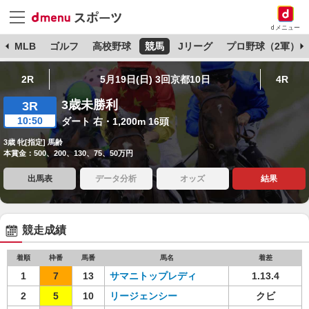
dメニュー
球
MLB
ゴルフ
高校野球
競馬
Jリーグ
プロ野球（2軍）
2R
5月19日(日) 3回京都10日
4R
3歳未勝利
3R
10:50
ダート 右・1,200m 16頭
3歳 牝[指定] 馬齢
本賞金：500、200、130、75、50万円
出馬表
データ分析
オッズ
結果
競走成績
着順
枠番
馬番
馬名
着差
1
7
13
サマニトップレディ
1.13.4
2
5
10
リージェンシー
クビ