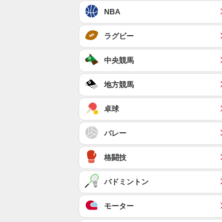
NBA
ラグビー
中央競馬
地方競馬
卓球
バレー
格闘技
バドミントン
モーター