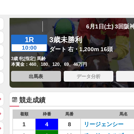
6月1日(土) 3回阪
1R
3歳未勝利
10:00
ダート 右・1,200m 16頭
3歳 牝[指定] 馬齢
本賞金：460、180、120、69、46万円
出馬表
データ分析
競走成績
着順
枠番
馬番
馬名
1
4
8
リージェンシー