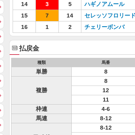
14
3
5
ハギノアムール
15
7
14
セレッソフロリー
16
1
2
チェリーボンバ
払戻金
種類
馬番
単勝
8
8
複勝
12
11
枠連
4-6
馬連
8-12
8-12