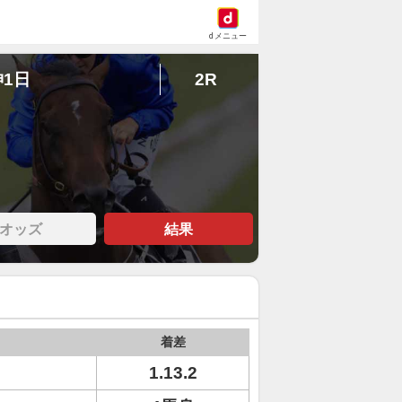
dメニュー
神1日
2R
オッズ
結果
着差
1.13.2