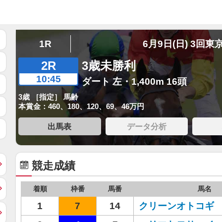
1R
6月9日(日) 3回東
2R
3歳未勝利
10:45
ダート 左・1,400m 16頭
3歳 ［指定］ 馬齢
本賞金：460、180、120、69、46万円
出馬表
データ分析
競走成績
着順
枠番
馬番
馬名
1
7
14
クリーンオトコギ