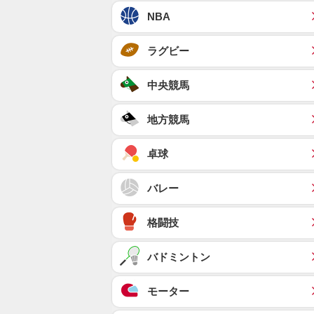
NBA
ラグビー
中央競馬
地方競馬
卓球
バレー
格闘技
バドミントン
モーター