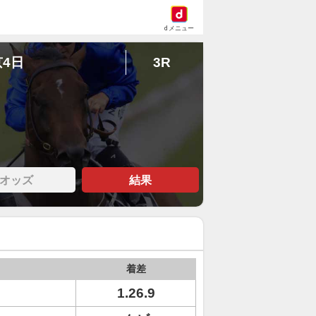
dメニュー
京4日
3R
オッズ
結果
着差
1.26.9