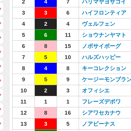
2
4
7
ハリマヤヨサコイ
3
3
6
ハイフロンティア
4
2
4
ヴェルフェン
5
6
11
ショウナンヤマト
6
8
15
ノボサイボーグ
7
5
10
ハルズハッピー
8
4
8
キーコレクション
9
5
9
ケージーモンブラ
10
2
3
オフィシエ
11
1
1
フレーズデボワ
12
8
16
シアワセカナウ
13
3
5
ノアビーナス