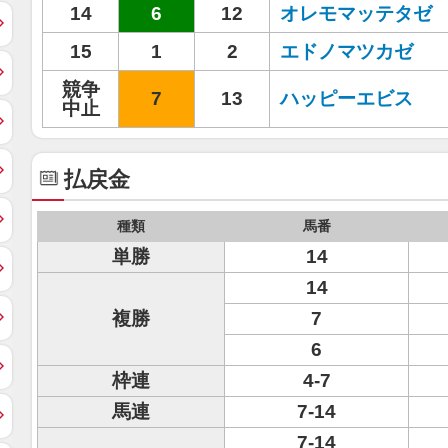
14
6
12
オレモマッテタゼ
15
1
2
エドノマツカゼ
競争
7
13
ハッピーエビス
中止
払戻金
種類
馬番
単勝
14
14
複勝
7
6
枠連
4-7
馬連
7-14
7-14