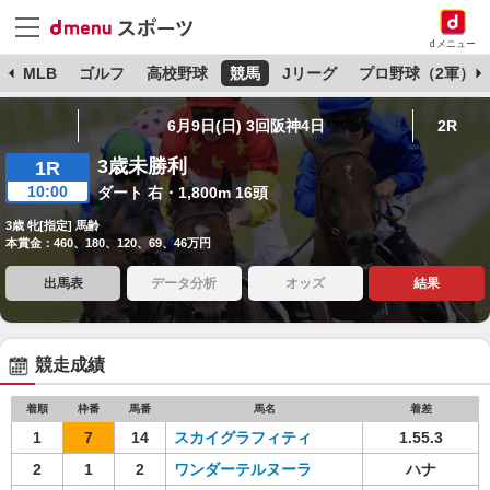
dメニュー
球
MLB
ゴルフ
高校野球
競馬
Jリーグ
プロ野球（2軍）
6月9日(日) 3回阪神4日
2R
3歳未勝利
1R
10:00
ダート 右・1,800m 16頭
3歳 牝[指定] 馬齢
本賞金：460、180、120、69、46万円
出馬表
データ分析
オッズ
結果
競走成績
着順
枠番
馬番
馬名
着差
1
7
14
スカイグラフィティ
1.55.3
2
1
2
ワンダーテルヌーラ
ハナ