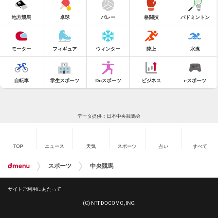
地方競馬
卓球
バレー
格闘技
バドミントン
モーター
フィギュア
ウィンター
陸上
水泳
自転車
学生スポーツ
Doスポーツ
ビジネス
eスポーツ
データ提供：日本中央競馬会
TOP
ニュース
天気
スポーツ
占い
すべて
スポーツ
中央競馬
サイトご利用にあたって
(C) NTT DOCOMO, INC.