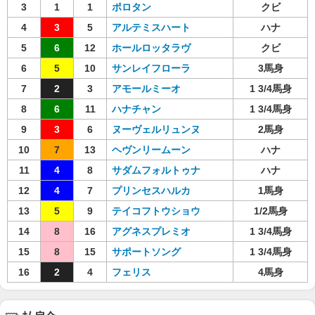
3
1
1
ポロタン
クビ
4
3
5
アルテミスハート
ハナ
5
6
12
ホールロッタラヴ
クビ
6
5
10
サンレイフローラ
3馬身
7
2
3
アモールミーオ
1 3/4馬身
8
6
11
ハナチャン
1 3/4馬身
9
3
6
ヌーヴェルリュンヌ
2馬身
10
7
13
ヘヴンリームーン
ハナ
11
4
8
サダムフォルトゥナ
ハナ
12
4
7
プリンセスハルカ
1馬身
13
5
9
テイコフトウショウ
1/2馬身
14
8
16
アグネスプレミオ
1 3/4馬身
15
8
15
サポートソング
1 3/4馬身
16
2
4
フェリス
4馬身