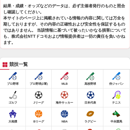
結果・成績・オッズなどのデータは、必ず主催者発行のものと照合
し確認してください。
本サイトのページ上に掲載されている情報の内容に関しては万全を
期しておりますが、その内容の正確性および安全性を保証するもの
ではありません。 当該情報に基づいて被ったいかなる損害について
も、株式会社NTTドコモおよび情報提供者は一切の責任を負いかね
ます。
競技一覧
プロ野球
プロ野球(2軍)
MLB
高校野球
侍ジャパン
ゴルフ
Jリーグ
海外サッカー
日本代表
テニス
大相撲
Bリーグ
NBA
ラグビー
中央競馬