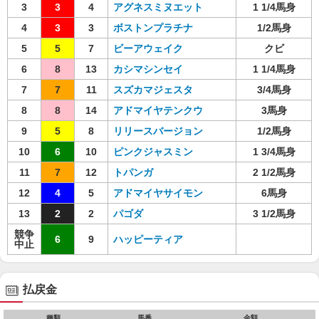
3
3
4
アグネスミヌエット
1 1/4馬身
4
3
3
ボストンプラチナ
1/2馬身
5
5
7
ビーアウェイク
クビ
6
8
13
カシマシンセイ
1 1/4馬身
7
7
11
スズカマジェスタ
3/4馬身
8
8
14
アドマイヤテンクウ
3馬身
9
5
8
リリースバージョン
1/2馬身
10
6
10
ピンクジャスミン
1 3/4馬身
11
7
12
トパンガ
2 1/2馬身
12
4
5
アドマイヤサイモン
6馬身
13
2
2
パゴダ
3 1/2馬身
競争
6
9
ハッピーティア
中止
払戻金
種類
馬番
金額