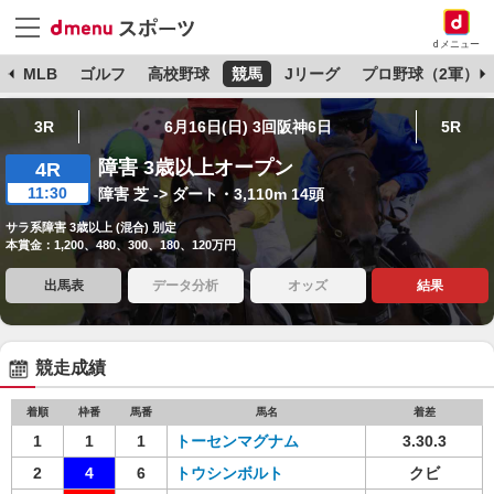
dメニュー
球
MLB
ゴルフ
高校野球
競馬
Jリーグ
プロ野球（2軍）
3R
6月16日(日) 3回阪神6日
5R
障害 3歳以上オープン
4R
11:30
障害 芝 -> ダート・3,110m 14頭
サラ系障害 3歳以上 (混合) 別定
本賞金：1,200、480、300、180、120万円
出馬表
データ分析
オッズ
結果
競走成績
着順
枠番
馬番
馬名
着差
1
1
1
トーセンマグナム
3.30.3
2
4
6
トウシンボルト
クビ