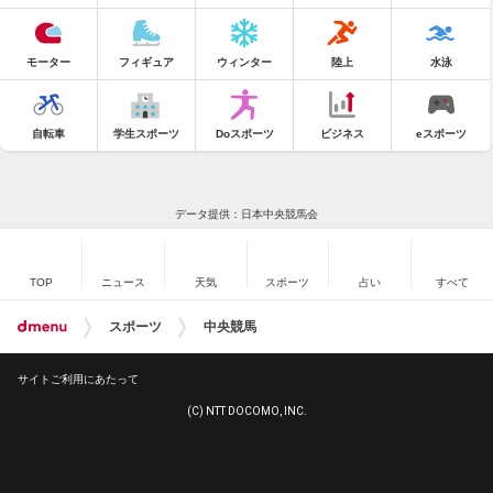
モーター
フィギュア
ウィンター
陸上
水泳
自転車
学生スポーツ
Doスポーツ
ビジネス
eスポーツ
データ提供：日本中央競馬会
TOP
ニュース
天気
スポーツ
占い
すべて
スポーツ
中央競馬
サイトご利用にあたって
(C) NTT DOCOMO, INC.