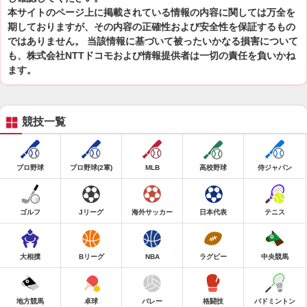
本サイトのページ上に掲載されている情報の内容に関しては万全を
期しておりますが、その内容の正確性および安全性を保証するもの
ではありません。 当該情報に基づいて被ったいかなる損害について
も、株式会社NTTドコモおよび情報提供者は一切の責任を負いかね
ます。
競技一覧
プロ野球
プロ野球(2軍)
MLB
高校野球
侍ジャパン
ゴルフ
Jリーグ
海外サッカー
日本代表
テニス
大相撲
Bリーグ
NBA
ラグビー
中央競馬
地方競馬
卓球
バレー
格闘技
バドミントン