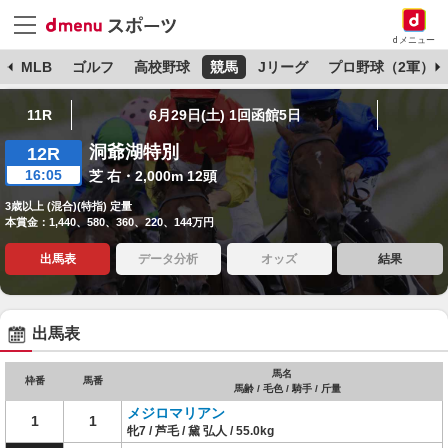
dメニュー
球
MLB
ゴルフ
高校野球
競馬
Jリーグ
プロ野球（2軍）
11R
6月29日(土) 1回函館5日
洞爺湖特別
12R
16:05
芝 右・2,000m 12頭
3歳以上 (混合)(特指) 定量
本賞金：1,440、580、360、220、144万円
出馬表
データ分析
オッズ
結果
出馬表
馬名
枠番
馬番
馬齢 / 毛色 / 騎手 / 斤量
メジロマリアン
1
1
牝7 / 芦毛 / 黛 弘人 / 55.0kg