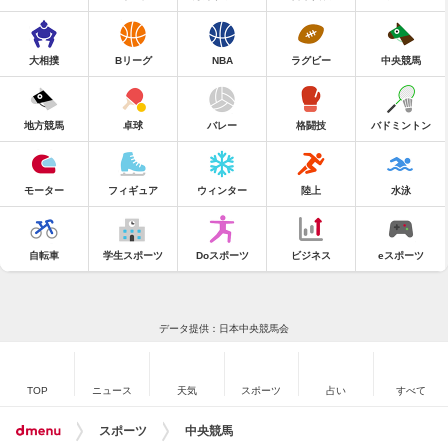
大相撲
Bリーグ
NBA
ラグビー
中央競馬
地方競馬
卓球
バレー
格闘技
バドミントン
モーター
フィギュア
ウィンター
陸上
水泳
自転車
学生スポーツ
Doスポーツ
ビジネス
eスポーツ
データ提供：日本中央競馬会
TOP
ニュース
天気
スポーツ
占い
すべて
スポーツ
中央競馬