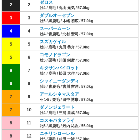
ゼロス
2
2
牡4 / 鹿毛 / 丸山 元気 / 57.0kg
ダブルオーセブン
3
3
牡5 / 黒鹿毛 / 木幡 初広 / 57.0kg
スーパームーン
4
4
牡4 / 青鹿毛 / 北村 宏司 / 57.0kg
スズカゲイル
5
5
牡8 / 鹿毛 / 丸田 恭介 / 57.0kg
コモノドラゴン
5
6
牡5 / 栗毛 / 川須 栄彦 / 57.0kg
キタサンパイロット
6
7
牡4 / 鹿毛 / 松田 大作 / 57.0kg
シャイニーダンディ
6
8
牡5 / 青鹿毛 / 古川 吉洋 / 57.0kg
アールシネマスタア
7
9
セン5 / 栗毛 / 田中 博康 / 57.0kg
ダノンジェラート
7
10
牡4 / 鹿毛 / 三浦 皇成 / 57.0kg
コスモバタフライ
8
11
牝5 / 黒鹿毛 / 丹内 祐次 / 55.0kg
ニチリンローレル
8
12
牡5 / 栗毛 / 村田 一誠 / 57.0kg