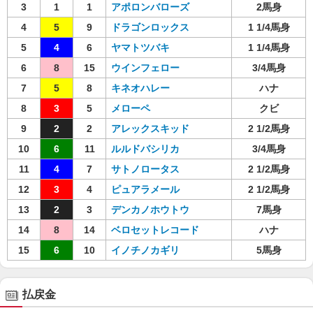
3
1
1
アポロンバローズ
2馬身
4
5
9
ドラゴンロックス
1 1/4馬身
5
4
6
ヤマトツバキ
1 1/4馬身
6
8
15
ウインフェロー
3/4馬身
7
5
8
キネオハレー
ハナ
8
3
5
メローペ
クビ
9
2
2
アレックスキッド
2 1/2馬身
10
6
11
ルルドバシリカ
3/4馬身
11
4
7
サトノロータス
2 1/2馬身
12
3
4
ピュアラメール
2 1/2馬身
13
2
3
デンカノホウトウ
7馬身
14
8
14
ベロセットレコード
ハナ
15
6
10
イノチノカギリ
5馬身
払戻金