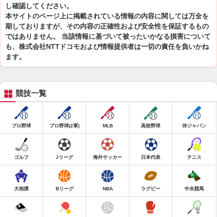
し確認してください。
本サイトのページ上に掲載されている情報の内容に関しては万全を
期しておりますが、その内容の正確性および安全性を保証するもの
ではありません。 当該情報に基づいて被ったいかなる損害について
も、株式会社NTTドコモおよび情報提供者は一切の責任を負いかね
ます。
競技一覧
プロ野球
プロ野球(2軍)
MLB
高校野球
侍ジャパン
ゴルフ
Jリーグ
海外サッカー
日本代表
テニス
大相撲
Bリーグ
NBA
ラグビー
中央競馬