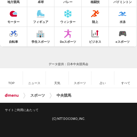
地方競馬
卓球
バレー
格闘技
バドミントン
モーター
フィギュア
ウィンター
陸上
水泳
自転車
学生スポーツ
Doスポーツ
ビジネス
eスポーツ
データ提供：日本中央競馬会
TOP
ニュース
天気
スポーツ
占い
すべて
スポーツ
中央競馬
サイトご利用にあたって
(C) NTT DOCOMO, INC.