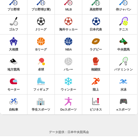
プロ野球
プロ野球(2軍)
MLB
高校野球
侍ジャパン
ゴルフ
Jリーグ
海外サッカー
日本代表
テニス
大相撲
Bリーグ
NBA
ラグビー
中央競馬
地方競馬
卓球
バレー
格闘技
バドミントン
モーター
フィギュア
ウィンター
陸上
水泳
自転車
学生スポーツ
Doスポーツ
ビジネス
eスポーツ
データ提供：日本中央競馬会