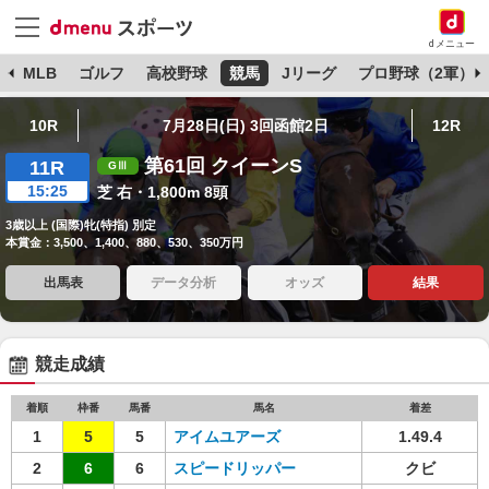
dメニュー
球
MLB
ゴルフ
高校野球
競馬
Jリーグ
プロ野球（2軍）
10R
7月28日(日) 3回函館2日
12R
第61回 クイーンS
11R
15:25
芝 右・1,800m 8頭
3歳以上 (国際)牝(特指) 別定
本賞金：3,500、1,400、880、530、350万円
出馬表
データ分析
オッズ
結果
競走成績
着順
枠番
馬番
馬名
着差
1
5
5
アイムユアーズ
1.49.4
2
6
6
スピードリッパー
クビ