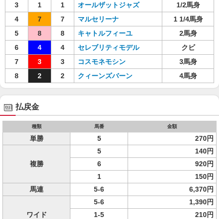
3
1
1
オールザットジャズ
1/2馬身
4
7
7
マルセリーナ
1 1/4馬身
5
8
8
キャトルフィーユ
2馬身
6
4
4
セレブリティモデル
クビ
7
3
3
コスモネモシン
3馬身
8
2
2
クィーンズバーン
4馬身
払戻金
種類
馬番
金額
単勝
5
270円
5
140円
複勝
6
920円
1
150円
馬連
5-6
6,370円
5-6
1,390円
ワイド
1-5
210円