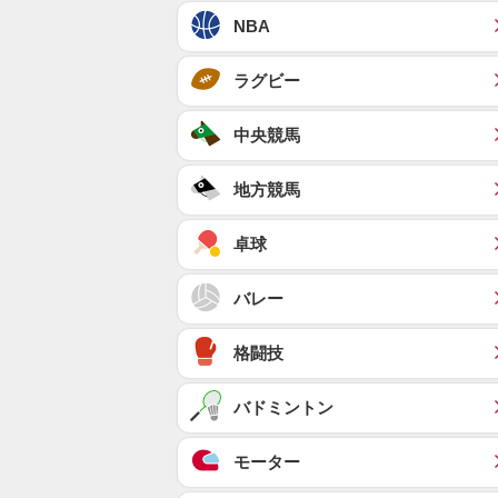
NBA
ラグビー
中央競馬
地方競馬
卓球
バレー
格闘技
バドミントン
モーター