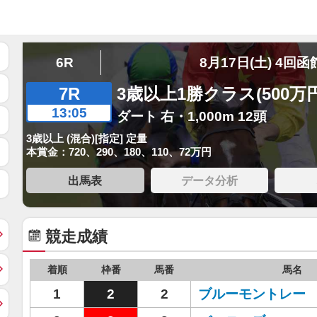
6R
8月17日(土) 4回函
7R
3歳以上1勝クラス(500万
13:05
ダート 右・1,000m 12頭
3歳以上 (混合)[指定] 定量
本賞金：720、290、180、110、72万円
出馬表
データ分析
競走成績
着順
枠番
馬番
馬名
1
2
2
ブルーモントレー