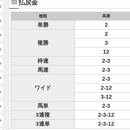
払戻金
種類
馬番
単勝
2
2
複勝
3
12
枠連
2-3
馬連
2-3
2-3
ワイド
2-12
3-12
馬単
2-3
3連複
2-3-12
3連単
2-3-12