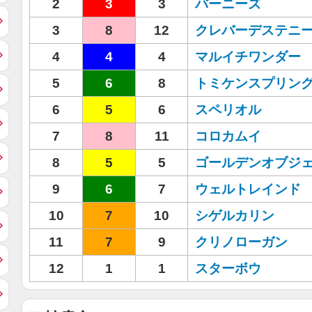
2
3
3
バーニーズ
3
8
12
クレバーデステニ
4
4
4
マルイチワンダー
5
6
8
トミケンスプリン
6
5
6
スペリオル
7
8
11
コロカムイ
8
5
5
ゴールデンオブジ
9
6
7
ウェルトレインド
10
7
10
シゲルカリン
11
7
9
クリノローガン
12
1
1
スターボウ