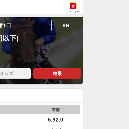
dメニュー
館1日
8R
円以下)
オッズ
結果
着差
5.92.0