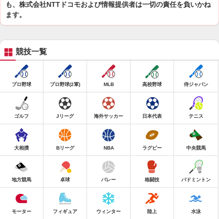
も、株式会社NTTドコモおよび情報提供者は一切の責任を負いかね
ます。
競技一覧
プロ野球
プロ野球(2軍)
MLB
高校野球
侍ジャパン
ゴルフ
Jリーグ
海外サッカー
日本代表
テニス
大相撲
Bリーグ
NBA
ラグビー
中央競馬
地方競馬
卓球
バレー
格闘技
バドミントン
モーター
フィギュア
ウィンター
陸上
水泳