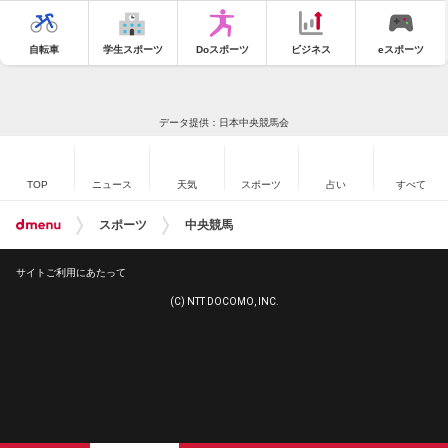
自転車
学生スポーツ
Doスポーツ
ビジネス
eスポーツ
データ提供：日本中央競馬会
TOP
ニュース
天気
スポーツ
占い
すべて
スポーツ
中央競馬
サイトご利用にあたって
(C) NTT DOCOMO, INC.