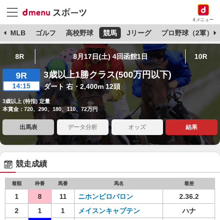
dメニュー
球
MLB
ゴルフ
高校野球
競馬
Jリーグ
プロ野球（2軍）
8R
8月17日(土) 4回函館1日
10R
3歳以上1勝クラス(500万円以下)
9R
14:15
ダート 右・2,400m 12頭
3歳以上 (特指) 定量
本賞金：720、290、180、110、72万円
出馬表
データ分析
オッズ
結果
競走成績
着順
枠番
馬番
馬名
着差
1
8
11
ニホンピロバロン
2.36.2
2
1
1
メイスンキャプテン
ハナ