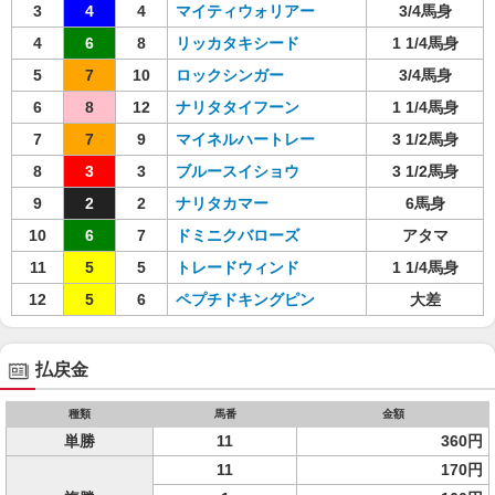
3
4
4
マイティウォリアー
3/4馬身
4
6
8
リッカタキシード
1 1/4馬身
5
7
10
ロックシンガー
3/4馬身
6
8
12
ナリタタイフーン
1 1/4馬身
7
7
9
マイネルハートレー
3 1/2馬身
8
3
3
ブルースイショウ
3 1/2馬身
9
2
2
ナリタカマー
6馬身
10
6
7
ドミニクバローズ
アタマ
11
5
5
トレードウィンド
1 1/4馬身
12
5
6
ペプチドキングピン
大差
払戻金
種類
馬番
金額
単勝
11
360円
11
170円