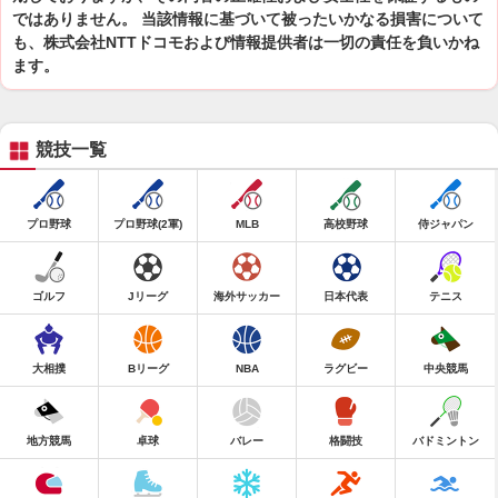
ではありません。 当該情報に基づいて被ったいかなる損害について
も、株式会社NTTドコモおよび情報提供者は一切の責任を負いかね
ます。
競技一覧
プロ野球
プロ野球(2軍)
MLB
高校野球
侍ジャパン
ゴルフ
Jリーグ
海外サッカー
日本代表
テニス
大相撲
Bリーグ
NBA
ラグビー
中央競馬
地方競馬
卓球
バレー
格闘技
バドミントン