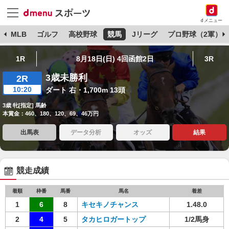
dメニュー
球
MLB
ゴルフ
高校野球
競馬
Jリーグ
プロ野球（2軍）
1R
8月18日(日) 4回函館2日
3R
3歳未勝利
2R
10:20
ダート 右・1,700m 13頭
3歳 牝[指定] 馬齢
本賞金：460、180、120、69、46万円
出馬表
データ分析
オッズ
結果
競走成績
着順
枠番
馬番
馬名
着差
1
6
8
キセキノチャンス
1.48.0
2
4
5
タカヒロガートップ
1/2馬身