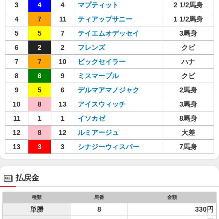
3
4
4
マプティット
2 1/2馬身
4
7
11
ティアップサニー
1 1/2馬身
5
5
7
テイエムオデッセイ
3馬身
6
2
2
フレンズ
クビ
7
7
10
ビックセイラー
ハナ
8
6
9
ミスマープル
クビ
9
5
6
デルマアマノジャク
2馬身
10
8
13
アイスウィッチ
3馬身
11
1
1
イソカゼ
8馬身
12
8
12
ルミアージュ
大差
13
3
3
シナジーウィスパー
7馬身
払戻金
種類
馬番
金額
単勝
8
330円