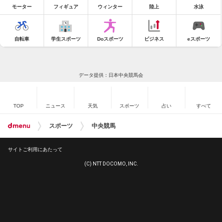
モーター
フィギュア
ウィンター
陸上
水泳
自転車
学生スポーツ
Doスポーツ
ビジネス
eスポーツ
データ提供：日本中央競馬会
TOP
ニュース
天気
スポーツ
占い
すべて
スポーツ
中央競馬
サイトご利用にあたって
(C) NTT DOCOMO, INC.