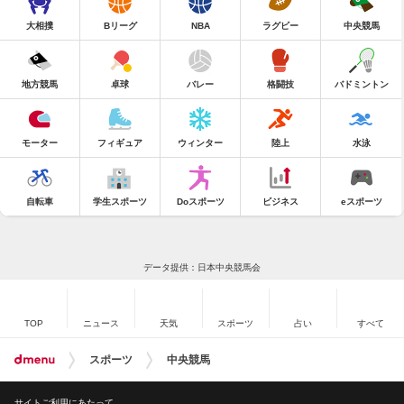
大相撲
Bリーグ
NBA
ラグビー
中央競馬
地方競馬
卓球
バレー
格闘技
バドミントン
モーター
フィギュア
ウィンター
陸上
水泳
自転車
学生スポーツ
Doスポーツ
ビジネス
eスポーツ
データ提供：日本中央競馬会
TOP
ニュース
天気
スポーツ
占い
すべて
スポーツ
中央競馬
サイトご利用にあたって