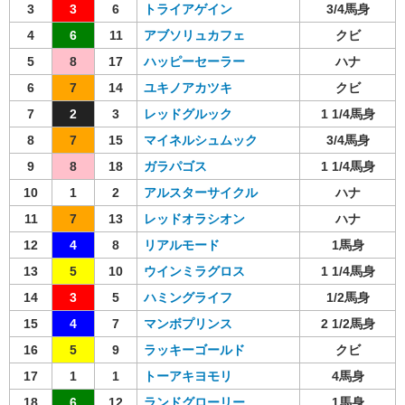
3
3
6
トライアゲイン
3/4馬身
4
6
11
アブソリュカフェ
クビ
5
8
17
ハッピーセーラー
ハナ
6
7
14
ユキノアカツキ
クビ
7
2
3
レッドグルック
1 1/4馬身
8
7
15
マイネルシュムック
3/4馬身
9
8
18
ガラパゴス
1 1/4馬身
10
1
2
アルスターサイクル
ハナ
11
7
13
レッドオラシオン
ハナ
12
4
8
リアルモード
1馬身
13
5
10
ウインミラグロス
1 1/4馬身
14
3
5
ハミングライフ
1/2馬身
15
4
7
マンボプリンス
2 1/2馬身
16
5
9
ラッキーゴールド
クビ
17
1
1
トーアキヨモリ
4馬身
18
6
12
ランドグローリー
1馬身