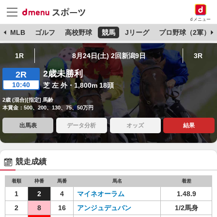
dメニュー
球
MLB
ゴルフ
高校野球
競馬
Jリーグ
プロ野球（2軍）
1R
8月24日(土) 2回新潟9日
3R
2歳未勝利
2R
10:40
芝 左 外・1,800m 18頭
2歳 (混合)[指定] 馬齢
本賞金：500、200、130、75、50万円
出馬表
データ分析
オッズ
結果
競走成績
着順
枠番
馬番
馬名
着差
1
2
4
マイネオーラム
1.48.9
2
8
16
アンジュデュバン
1/2馬身