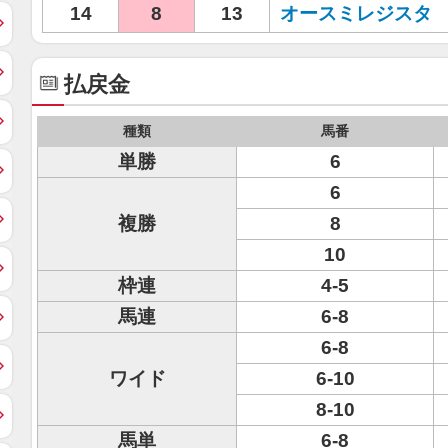
14
8
13
オースミレジスタ
払戻金
種類
馬番
単勝
6
6
複勝
8
10
枠連
4-5
馬連
6-8
6-8
ワイド
6-10
8-10
馬単
6-8