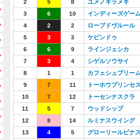
2
5
8
ユメノキラメキ
3
6
10
インディーズゲー
4
2
2
ローブドヴルール
5
3
3
ケビンドゥ
6
6
9
ラインジェシカ
7
3
4
シゲルソウサイ
8
1
1
カフェシュプリー
9
7
11
トーホウプリンセ
10
7
12
トーセンナスクラ
11
5
7
ウッドシップ
12
8
14
ルミナスウイング
13
4
5
グローリールピナ