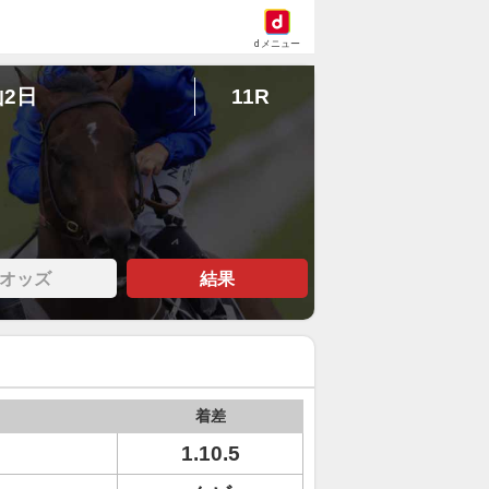
dメニュー
山2日
11R
オッズ
結果
着差
1.10.5