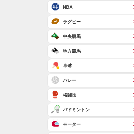
NBA
ラグビー
中央競馬
地方競馬
卓球
バレー
格闘技
バドミントン
モーター