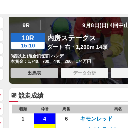
9R
9月8日(日) 4回中
10R
内房ステークス
15:10
ダート 右・1,200m 14頭
3歳以上 (混合)[指定] ハンデ
本賞金：1,740、700、440、260、174万円
出馬表
データ分析
競走成績
着順
枠番
馬番
馬名
1
4
6
キモンレッド