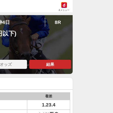
dメニュー
神4日
8R
円以下)
オッズ
結果
着差
1.23.4