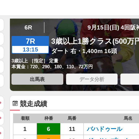
6R
9月15日(日) 4回阪
7R
3歳以上1勝クラス(500万
13:15
ダート 右・1,400m 16頭
3歳以上 ［指定］ 定量
本賞金：720、290、180、110、72万円
出馬表
データ分析
競走成績
着順
枠番
馬番
馬名
1
6
11
バハドゥール