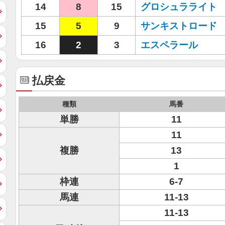
14
8
15
グロシュラライト
15
5
9
サンキストロード
16
2
3
エスペラール
払戻金
種類
馬番
単勝
11
11
複勝
13
1
枠連
6-7
馬連
11-13
11-13