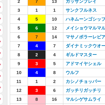
2
7
13
ガッサンプレイ
3
1
1
サンクフルネス
4
5
10
ハネムーンゴシッ
5
6
12
メイショウマルマ
6
7
14
マサノボラーレビ
7
4
7
ダイナミックウオ
8
2
4
ギルドマスター
9
3
5
アドマイヤシェル
10
4
8
ウルフ
11
1
2
カシノチョッパー
12
3
6
ガッチリガッチリ
13
8
16
マルシゲサムライ