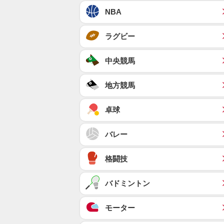
NBA
ラグビー
中央競馬
地方競馬
卓球
バレー
格闘技
バドミントン
モーター