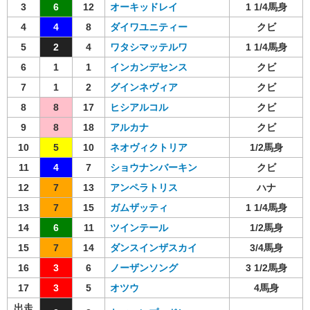
3
6
12
オーキッドレイ
1 1/4馬身
4
4
8
ダイワユニティー
クビ
5
2
4
ワタシマッテルワ
1 1/4馬身
6
1
1
インカンデセンス
クビ
7
1
2
グインネヴィア
クビ
8
8
17
ヒシアルコル
クビ
9
8
18
アルカナ
クビ
10
5
10
ネオヴィクトリア
1/2馬身
11
4
7
ショウナンバーキン
クビ
12
7
13
アンペラトリス
ハナ
13
7
15
ガムザッティ
1 1/4馬身
14
6
11
ツインテール
1/2馬身
15
7
14
ダンスインザスカイ
3/4馬身
16
3
6
ノーザンソング
3 1/2馬身
17
3
5
オツウ
4馬身
出走