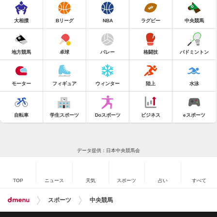
大相撲
Bリーグ
NBA
ラグビー
中央競馬
地方競馬
卓球
バレー
格闘技
バドミントン
モーター
フィギュア
ウィンター
陸上
水泳
自転車
学生スポーツ
Doスポーツ
ビジネス
eスポーツ
データ提供：日本中央競馬会
TOP
ニュース
天気
スポーツ
占い
すべて
スポーツ
中央競馬