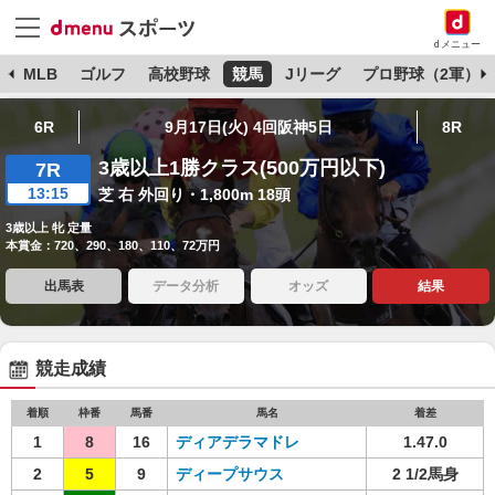
dメニュー
球
MLB
ゴルフ
高校野球
競馬
Jリーグ
プロ野球（2軍）
6R
9月17日(火) 4回阪神5日
8R
3歳以上1勝クラス(500万円以下)
7R
13:15
芝 右 外回り・1,800m 18頭
3歳以上 牝 定量
本賞金：720、290、180、110、72万円
出馬表
データ分析
オッズ
結果
競走成績
着順
枠番
馬番
馬名
着差
1
8
16
ディアデラマドレ
1.47.0
2
5
9
ディープサウス
2 1/2馬身