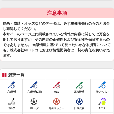
注意事項
結果・成績・オッズなどのデータは、必ず主催者発行のものと照合
し確認してください。
本サイトのページ上に掲載されている情報の内容に関しては万全を
期しておりますが、その内容の正確性および安全性を保証するもの
ではありません。 当該情報に基づいて被ったいかなる損害について
も、株式会社NTTドコモおよび情報提供者は一切の責任を負いかね
ます。
競技一覧
プロ野球
プロ野球(2軍)
MLB
高校野球
侍ジャパン
ゴルフ
Jリーグ
海外サッカー
日本代表
テニス