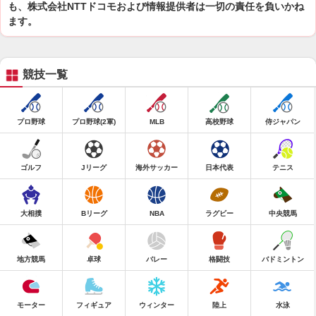
も、株式会社NTTドコモおよび情報提供者は一切の責任を負いかね
ます。
競技一覧
プロ野球
プロ野球(2軍)
MLB
高校野球
侍ジャパン
ゴルフ
Jリーグ
海外サッカー
日本代表
テニス
大相撲
Bリーグ
NBA
ラグビー
中央競馬
地方競馬
卓球
バレー
格闘技
バドミントン
モーター
フィギュア
ウィンター
陸上
水泳