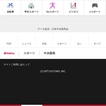
自転車
学生スポーツ
Doスポーツ
ビジネス
eスポーツ
データ提供：日本中央競馬会
TOP
ニュース
天気
スポーツ
占い
すべて
スポーツ
中央競馬
サイトご利用にあたって
(C) NTT DOCOMO, INC.