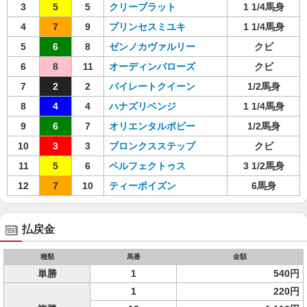
3
5
5
クリーブラット
1 1/4馬身
4
7
9
プリンセスミユキ
1 1/4馬身
5
6
8
ゼンノカヴァルリー
クビ
6
8
11
オーディンバローズ
クビ
7
2
2
パイレートクイーン
1/2馬身
8
4
4
ハナズリベンジ
1 1/4馬身
9
6
7
オリエンタルポピー
1/2馬身
10
3
3
ブロンクスステップ
クビ
11
5
6
ペルフェクトゥス
3 1/2馬身
12
7
10
ティーポイズン
6馬身
払戻金
種類
馬番
金額
単勝
1
540円
1
220円