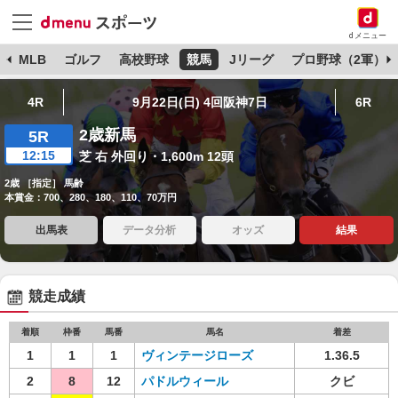
dメニュー
球
MLB
ゴルフ
高校野球
競馬
Jリーグ
プロ野球（2軍）
4R
9月22日(日) 4回阪神7日
6R
2歳新馬
5R
12:15
芝 右 外回り・1,600m 12頭
2歳 ［指定］ 馬齢
本賞金：700、280、180、110、70万円
出馬表
データ分析
オッズ
結果
競走成績
着順
枠番
馬番
馬名
着差
1
1
1
ヴィンテージローズ
1.36.5
2
8
12
パドルウィール
クビ