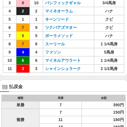
3
8
10
パシフィックギャル
3/4馬身
4
2
2
マイネオーラム
ハナ
5
1
1
キーンソード
クビ
6
7
9
ツクバアズマオー
クビ
7
5
5
ポーラメソッド
ハナ
8
7
8
スーリール
1 1/4馬身
9
4
4
ファソン
5馬身
10
6
6
マイネルアウラート
1 1/4馬身
11
3
3
シャインシュラーク
2 1/2馬身
払戻金
種類
馬番
金額
単勝
7
390円
7
150円
複勝
11
180円