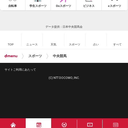
自転車
学生スポーツ
Doスポーツ
ビジネス
eスポーツ
データ提供：日本中央競馬会
TOP
ニュース
天気
スポーツ
占い
すべて
スポーツ
中央競馬
サイトご利用にあたって
(C) NTT DOCOMO, INC.