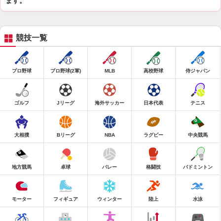
ます。
競技一覧
プロ野球
プロ野球(2軍)
MLB
高校野球
侍ジャパン
ゴルフ
Jリーグ
海外サッカー
日本代表
テニス
大相撲
Bリーグ
NBA
ラグビー
中央競馬
地方競馬
卓球
バレー
格闘技
バドミントン
モーター
フィギュア
ウィンター
陸上
水泳