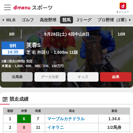
dメニュー
球
MLB
ゴルフ
高校野球
競馬
Jリーグ
プロ野球（2軍）
8R
9月28日(土) 4回中山8日
10R
芙蓉S
9R
14:35
芝 右 外回り・1,600m 11頭
2歳 (混合)(特指) 別定
本賞金：1,500、600、380、230、150万円
出馬表
データ分析
オッズ
結果
競走成績
着順
枠番
馬番
馬名
着差
1
6
7
マーブルカテドラル
1.34.6
2
8
11
イオラニ
1/2馬身