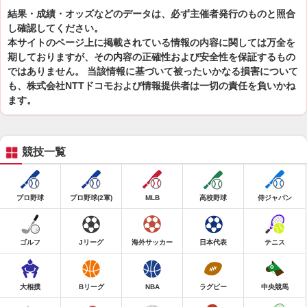
結果・成績・オッズなどのデータは、必ず主催者発行のものと照合
し確認してください。
本サイトのページ上に掲載されている情報の内容に関しては万全を
期しておりますが、その内容の正確性および安全性を保証するもの
ではありません。 当該情報に基づいて被ったいかなる損害について
も、株式会社NTTドコモおよび情報提供者は一切の責任を負いかね
ます。
競技一覧
プロ野球
プロ野球(2軍)
MLB
高校野球
侍ジャパン
ゴルフ
Jリーグ
海外サッカー
日本代表
テニス
大相撲
Bリーグ
NBA
ラグビー
中央競馬