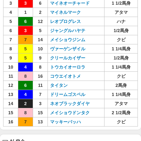
3
3
6
マイネオーチャード
1 1/2馬身
4
1
2
マイネルマーク
アタマ
5
6
12
レオプログレス
ハナ
6
3
5
ジャングルハヤテ
1/2馬身
7
7
14
メイショウジンム
クビ
8
5
10
ヴァーゲンザイル
1 1/4馬身
9
5
9
クリールカイザー
1/2馬身
10
4
8
トウカイオーロラ
1 1/4馬身
11
8
16
コウエイオトメ
クビ
12
6
11
タイタン
2馬身
13
4
7
ドリームゴスペル
1 1/4馬身
14
2
3
ネオブラックダイヤ
アタマ
15
8
15
メイショウドンタク
2 1/2馬身
16
7
13
マッキーバッハ
クビ