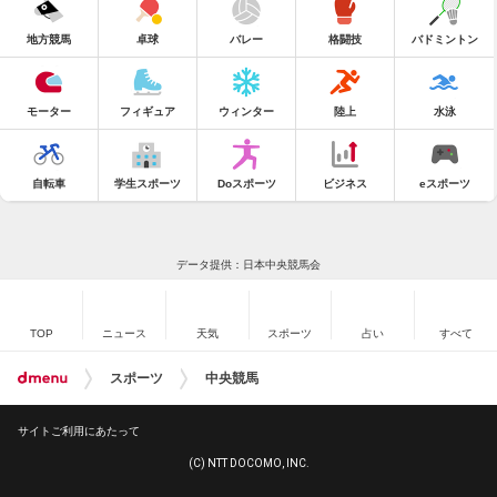
地方競馬
卓球
バレー
格闘技
バドミントン
モーター
フィギュア
ウィンター
陸上
水泳
自転車
学生スポーツ
Doスポーツ
ビジネス
eスポーツ
データ提供：日本中央競馬会
TOP
ニュース
天気
スポーツ
占い
すべて
スポーツ
中央競馬
サイトご利用にあたって
(C) NTT DOCOMO, INC.