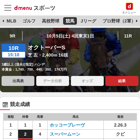
dメニュー
球
MLB
ゴルフ
高校野球
競馬
Jリーグ
プロ野球（2軍）
9R
10月5日(土) 4回東京1日
11R
オクトーバーS
10R
15:10
芝 左・2,400m 16頭
3歳以上 (混合)[指定] ハンデ
本賞金：1,740、700、440、260、174万円
出馬表
データ分析
オッズ
結果
競走成績
着順
枠番
馬番
馬名
着差
1
1
1
ホッコーブレーヴ
2.26.3
2
2
4
スーパームーン
クビ