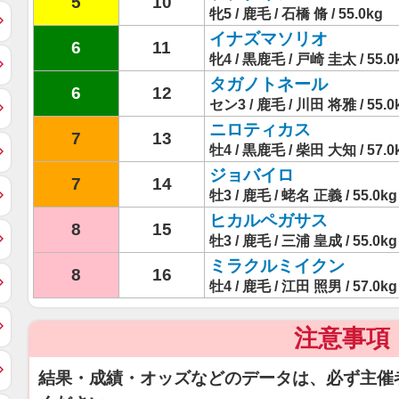
5
10
牝5 / 鹿毛 / 石橋 脩 / 55.0kg
イナズマソリオ
6
11
牝4 / 黒鹿毛 / 戸崎 圭太 / 55.0
タガノトネール
6
12
セン3 / 鹿毛 / 川田 将雅 / 55.0
ニロティカス
7
13
牡4 / 黒鹿毛 / 柴田 大知 / 57.0
ジョバイロ
7
14
牡3 / 鹿毛 / 蛯名 正義 / 55.0kg
ヒカルペガサス
8
15
牡3 / 鹿毛 / 三浦 皇成 / 55.0kg
ミラクルミイクン
8
16
牡4 / 鹿毛 / 江田 照男 / 57.0kg
注意事項
結果・成績・オッズなどのデータは、必ず主催