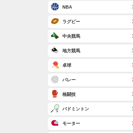
NBA
ラグビー
中央競馬
地方競馬
卓球
バレー
格闘技
バドミントン
モーター