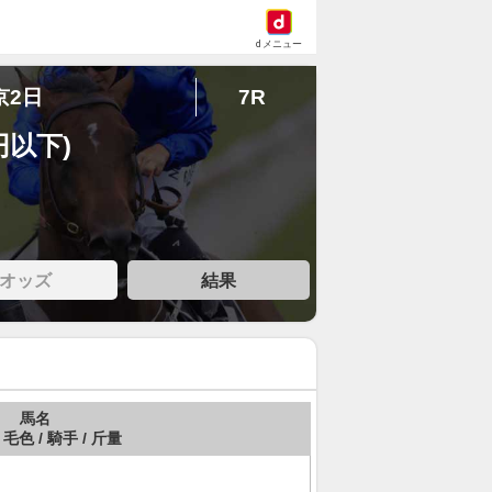
dメニュー
京2日
7R
円以下)
オッズ
結果
馬名
 毛色 / 騎手 / 斤量