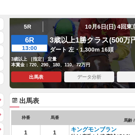
5R
10月6日(日) 4回東
6R
3歳以上1勝クラス(500万
13:00
ダート 左・1,300m 16頭
3歳以上 ［指定］ 定量
本賞金：720、290、180、110、72万円
出馬表
データ分析
出馬表
枠番
馬番
馬齢 /
キングモンブラン
1
1