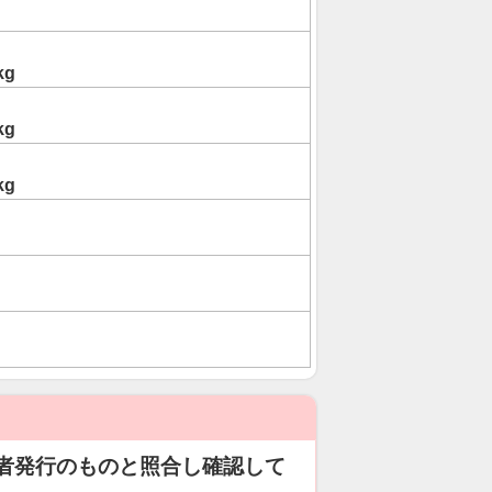
kg
kg
kg
者発行のものと照合し確認して