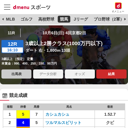
dメニュー
球
MLB
ゴルフ
高校野球
競馬
Jリーグ
プロ野球（2軍）
11R
10月6日(日) 4回京都2日
3歳以上2勝クラス(1000万円以下)
12R
16:10
ダート 右・1,800m 13頭
3歳以上 ［指定］ 定量
本賞金：990、400、250、150、99万円
出馬表
データ分析
オッズ
結果
競走成績
着順
枠番
馬番
馬名
着差
1
5
7
カシュカシュ
1.52.7
2
4
5
ツルマルスピリット
クビ