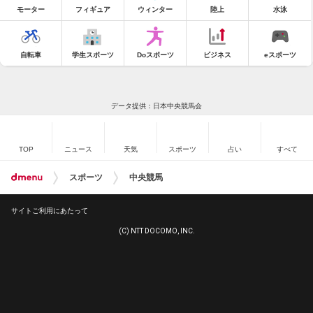
モーター
フィギュア
ウィンター
陸上
水泳
自転車
学生スポーツ
Doスポーツ
ビジネス
eスポーツ
データ提供：日本中央競馬会
TOP
ニュース
天気
スポーツ
占い
すべて
スポーツ
中央競馬
サイトご利用にあたって
(C) NTT DOCOMO, INC.