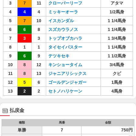
3
7
11
クローバーリーフ
アタマ
4
4
4
ミッキーオーラ
1/2馬身
5
7
10
イスカンダル
1 1/4馬身
6
6
8
スズカウラノス
1 1/4馬身
7
3
3
トップオブカハラ
1 3/4馬身
8
1
1
タイセイバスター
1 1/4馬身
9
6
9
テツキセキ
1 1/2馬身
10
8
12
キンショータイム
3/4馬身
11
8
13
ジャニアリシックス
クビ
12
5
6
ゴールデンジャガー
1馬身
13
2
2
セトノハリケーン
4馬身
払戻金
種類
馬番
金額
単勝
7
750円