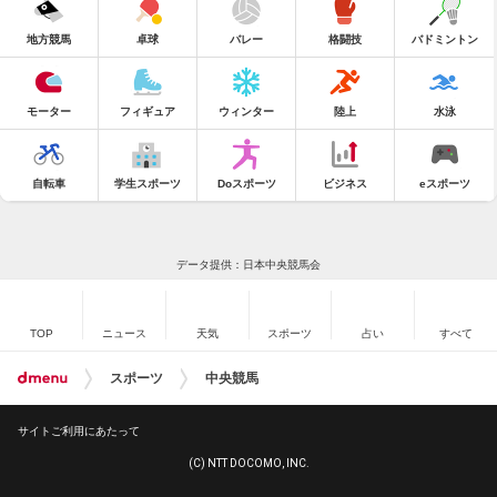
地方競馬
卓球
バレー
格闘技
バドミントン
モーター
フィギュア
ウィンター
陸上
水泳
自転車
学生スポーツ
Doスポーツ
ビジネス
eスポーツ
データ提供：日本中央競馬会
TOP
ニュース
天気
スポーツ
占い
すべて
スポーツ
中央競馬
サイトご利用にあたって
(C) NTT DOCOMO, INC.