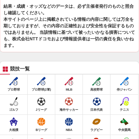
結果・成績・オッズなどのデータは、必ず主催者発行のものと照合
し確認してください。
本サイトのページ上に掲載されている情報の内容に関しては万全を
期しておりますが、その内容の正確性および安全性を保証するもの
ではありません。 当該情報に基づいて被ったいかなる損害について
も、株式会社NTTドコモおよび情報提供者は一切の責任を負いかね
ます。
競技一覧
プロ野球
プロ野球(2軍)
MLB
高校野球
侍ジャパン
ゴルフ
Jリーグ
海外サッカー
日本代表
テニス
大相撲
Bリーグ
NBA
ラグビー
中央競馬