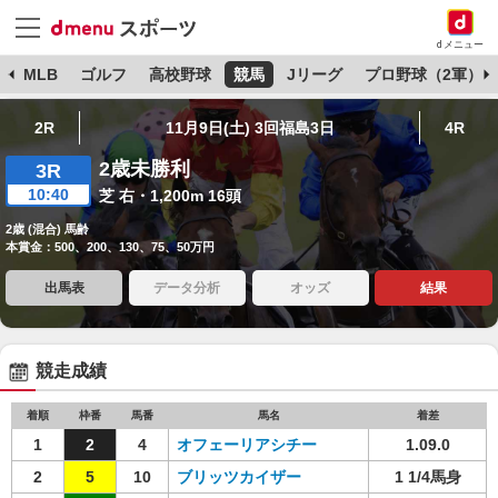
dメニュー
球
MLB
ゴルフ
高校野球
競馬
Jリーグ
プロ野球（2軍）
2R
11月9日(土) 3回福島3日
4R
2歳未勝利
3R
10:40
芝 右・1,200m 16頭
2歳 (混合) 馬齢
本賞金：500、200、130、75、50万円
出馬表
データ分析
オッズ
結果
競走成績
着順
枠番
馬番
馬名
着差
1
2
4
オフェーリアシチー
1.09.0
2
5
10
ブリッツカイザー
1 1/4馬身