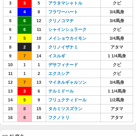
3
3
5
アラタマシャトル
クビ
4
4
8
フラワーハート
3/4馬身
5
6
12
クリノコマチ
3/4馬身
6
6
11
シャインシュラーク
クビ
7
5
10
メイショウカイモン
3/4馬身
8
2
3
クリノイザナミ
アタマ
9
7
14
イスルギ
1 1/4馬身
10
1
1
デサフィナード
クビ
11
1
2
エクスシア
クビ
12
7
13
マイネルギャルソン
3/4馬身
13
3
6
テルミドール
1 1/4馬身
14
5
9
フリュクティドール
1/2馬身
15
8
15
タカミツスズラン
アタマ
16
8
16
フクノトリ
アタマ