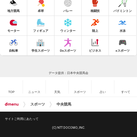
地方競馬
卓球
バレー
格闘技
バドミントン
モーター
フィギュア
ウィンター
陸上
水泳
自転車
学生スポーツ
Doスポーツ
ビジネス
eスポーツ
データ提供：日本中央競馬会
TOP
ニュース
天気
スポーツ
占い
すべて
スポーツ
中央競馬
サイトご利用にあたって
(C) NTT DOCOMO, INC.