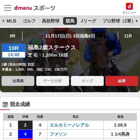
dメニュー
球
MLB
ゴルフ
高校野球
競馬
Jリーグ
プロ野球（2軍）
9R
11月17日(日) 3回福島6日
11R
福島2歳ステークス
10R
14:40
芝 右・1,200m 16頭
2歳 (混合)(特指) 別定
本賞金：1,500、600、380、230、150万円
出馬表
データ分析
オッズ
結果
競走成績
着順
枠番
馬番
馬名
着差
1
2
4
エルカミーノレアル
1.08.8
2
4
7
ファソン
1 1/4馬身