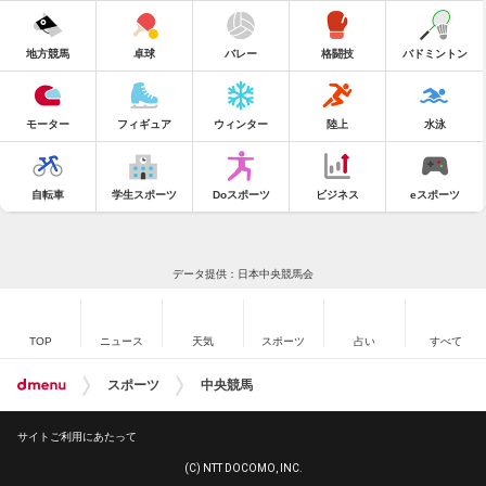
地方競馬
卓球
バレー
格闘技
バドミントン
モーター
フィギュア
ウィンター
陸上
水泳
自転車
学生スポーツ
Doスポーツ
ビジネス
eスポーツ
データ提供：日本中央競馬会
TOP
ニュース
天気
スポーツ
占い
すべて
スポーツ
中央競馬
サイトご利用にあたって
(C) NTT DOCOMO, INC.