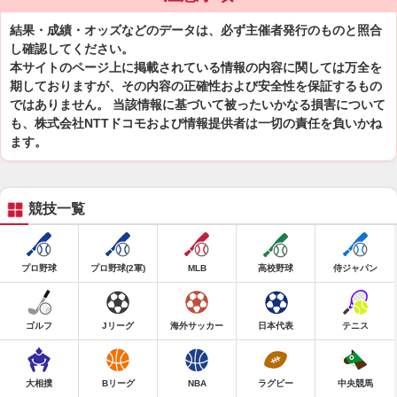
結果・成績・オッズなどのデータは、必ず主催者発行のものと照合
し確認してください。
本サイトのページ上に掲載されている情報の内容に関しては万全を
期しておりますが、その内容の正確性および安全性を保証するもの
ではありません。 当該情報に基づいて被ったいかなる損害について
も、株式会社NTTドコモおよび情報提供者は一切の責任を負いかね
ます。
競技一覧
プロ野球
プロ野球(2軍)
MLB
高校野球
侍ジャパン
ゴルフ
Jリーグ
海外サッカー
日本代表
テニス
大相撲
Bリーグ
NBA
ラグビー
中央競馬