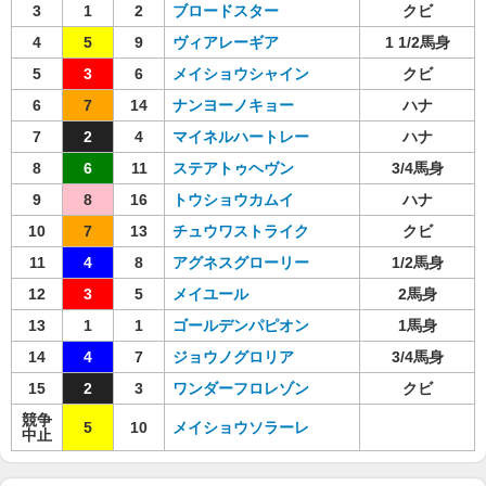
3
1
2
ブロードスター
クビ
4
5
9
ヴィアレーギア
1 1/2馬身
5
3
6
メイショウシャイン
クビ
6
7
14
ナンヨーノキョー
ハナ
7
2
4
マイネルハートレー
ハナ
8
6
11
ステアトゥヘヴン
3/4馬身
9
8
16
トウショウカムイ
ハナ
10
7
13
チュウワストライク
クビ
11
4
8
アグネスグローリー
1/2馬身
12
3
5
メイユール
2馬身
13
1
1
ゴールデンパピオン
1馬身
14
4
7
ジョウノグロリア
3/4馬身
15
2
3
ワンダーフロレゾン
クビ
競争
5
10
メイショウソラーレ
中止