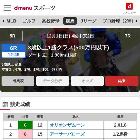
dメニュー
球
MLB
ゴルフ
高校野球
競馬
Jリーグ
プロ野球（2軍）
5R
12月1日(日) 4回中京2日
7R
3歳以上1勝クラス(500万円以下)
6R
12:45
ダート 左・1,900m 16頭
3歳以上 定量
本賞金：670、270、170、100、67万円
出馬表
データ分析
オッズ
結果
競走成績
着順
枠番
馬番
馬名
着差
1
6
12
オリオンザムーン
2.01.8
2
8
15
アーサーバローズ
1/2馬身