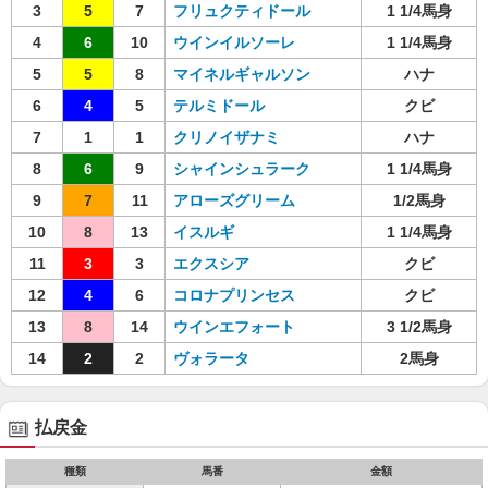
3
5
7
フリュクティドール
1 1/4馬身
4
6
10
ウインイルソーレ
1 1/4馬身
5
5
8
マイネルギャルソン
ハナ
6
4
5
テルミドール
クビ
7
1
1
クリノイザナミ
ハナ
8
6
9
シャインシュラーク
1 1/4馬身
9
7
11
アローズグリーム
1/2馬身
10
8
13
イスルギ
1 1/4馬身
11
3
3
エクスシア
クビ
12
4
6
コロナプリンセス
クビ
13
8
14
ウインエフォート
3 1/2馬身
14
2
2
ヴォラータ
2馬身
払戻金
種類
馬番
金額