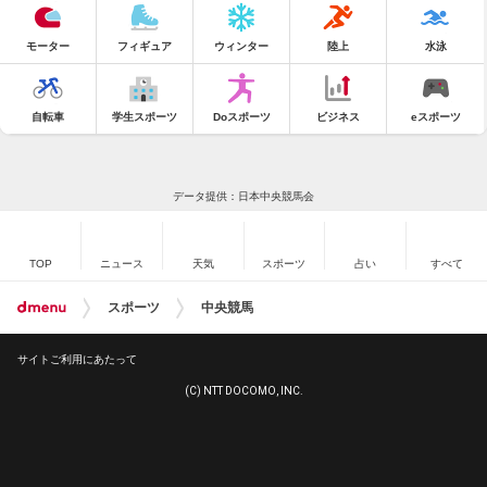
モーター
フィギュア
ウィンター
陸上
水泳
自転車
学生スポーツ
Doスポーツ
ビジネス
eスポーツ
データ提供：日本中央競馬会
TOP
ニュース
天気
スポーツ
占い
すべて
スポーツ
中央競馬
サイトご利用にあたって
(C) NTT DOCOMO, INC.