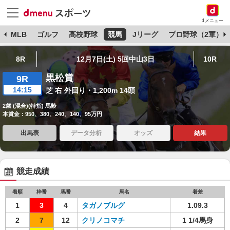
dメニュー
球
MLB
ゴルフ
高校野球
競馬
Jリーグ
プロ野球（2軍）
8R
12月7日(土) 5回中山3日
10R
黒松賞
9R
14:15
芝 右 外回り・1,200m 14頭
2歳 (混合)(特指) 馬齢
本賞金：950、380、240、140、95万円
出馬表
データ分析
オッズ
結果
競走成績
着順
枠番
馬番
馬名
着差
1
3
4
タガノブルグ
1.09.3
2
7
12
クリノコマチ
1 1/4馬身