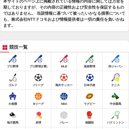
本サイトのページ上に掲載されている情報の内容に関しては万全を
期しておりますが、その内容の正確性および安全性を保証するもの
ではありません。 当該情報に基づいて被ったいかなる損害について
も、株式会社NTTドコモおよび情報提供者は一切の責任を負いかね
ます。
競技一覧
プロ野球
プロ野球(2軍)
MLB
高校野球
侍ジャパン
ゴルフ
Jリーグ
海外サッカー
日本代表
テニス
大相撲
Bリーグ
NBA
ラグビー
中央競馬
地方競馬
卓球
バレー
格闘技
バドミントン