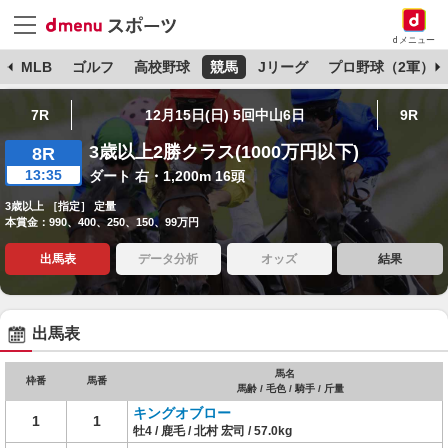
dメニュー
球
MLB
ゴルフ
高校野球
競馬
Jリーグ
プロ野球（2軍）
7R
12月15日(日) 5回中山6日
9R
3歳以上2勝クラス(1000万円以下)
8R
13:35
ダート 右・1,200m 16頭
3歳以上 ［指定］ 定量
本賞金：990、400、250、150、99万円
出馬表
データ分析
オッズ
結果
出馬表
馬名
枠番
馬番
馬齢 / 毛色 / 騎手 / 斤量
キングオブロー
1
1
牡4 / 鹿毛 / 北村 宏司 / 57.0kg