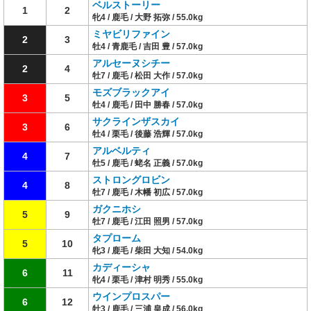
ベルストーリー
1
2
牝4 / 鹿毛 / 大野 拓弥 / 55.0kg
ミヤビリファイン
2
3
牡4 / 青鹿毛 / 吉田 豊 / 57.0kg
アルセーヌシチー
2
4
牡7 / 鹿毛 / 松田 大作 / 57.0kg
モズブラックアイ
3
5
牡4 / 鹿毛 / 田中 勝春 / 57.0kg
サクラインザスカイ
3
6
牡4 / 栗毛 / 後藤 浩輝 / 57.0kg
アルベルティ
4
7
牡5 / 鹿毛 / 蛯名 正義 / 57.0kg
ストロングロビン
4
8
牡7 / 鹿毛 / 木幡 初広 / 57.0kg
ガクニホシ
5
9
牡7 / 鹿毛 / 江田 照男 / 57.0kg
タプローム
5
10
牝3 / 鹿毛 / 柴田 大知 / 54.0kg
カディーシャ
6
11
牝4 / 栗毛 / 津村 明秀 / 55.0kg
ウインプロスパー
6
12
牡3 / 鹿毛 / 三浦 皇成 / 56.0kg