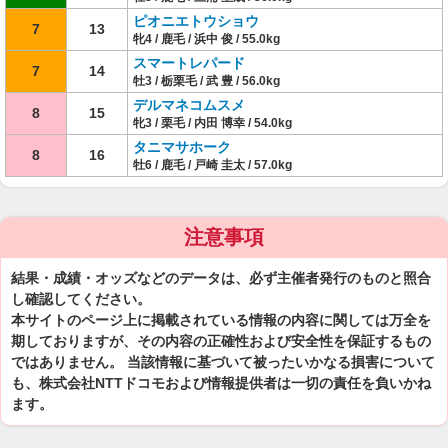
ピオニエトウショウ
7
13
牝4 / 鹿毛 / 浜中 俊 / 55.0kg
スマートレパード
7
14
牡3 / 栃栗毛 / 武 豊 / 56.0kg
デルマネコムスメ
8
15
牝3 / 栗毛 / 内田 博幸 / 54.0kg
タニマサホーク
8
16
牡6 / 鹿毛 / 戸崎 圭太 / 57.0kg
注意事項
結果・成績・オッズなどのデータは、必ず主催者発行のものと照合
し確認してください。
本サイトのページ上に掲載されている情報の内容に関しては万全を
期しておりますが、その内容の正確性および安全性を保証するもの
ではありません。 当該情報に基づいて被ったいかなる損害について
も、株式会社NTTドコモおよび情報提供者は一切の責任を負いかね
ます。