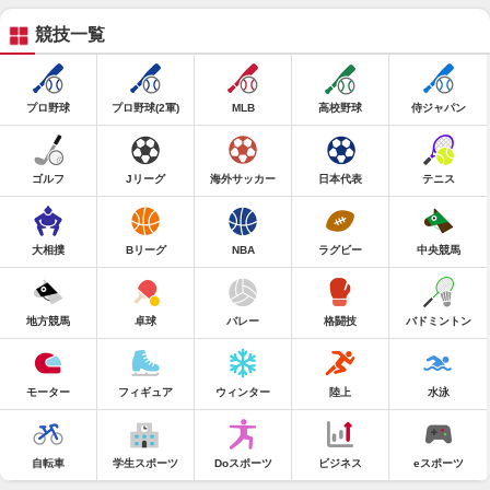
競技一覧
プロ野球
プロ野球(2軍)
MLB
高校野球
侍ジャパン
ゴルフ
Jリーグ
海外サッカー
日本代表
テニス
大相撲
Bリーグ
NBA
ラグビー
中央競馬
地方競馬
卓球
バレー
格闘技
バドミントン
モーター
フィギュア
ウィンター
陸上
水泳
自転車
学生スポーツ
Doスポーツ
ビジネス
eスポーツ