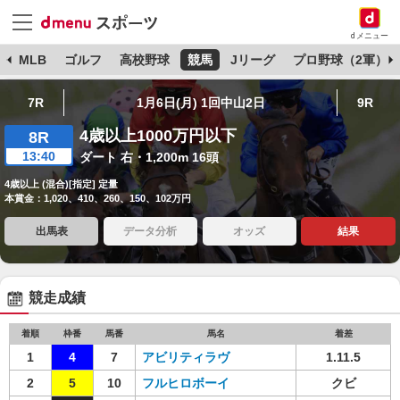
dメニュー
球
MLB
ゴルフ
高校野球
競馬
Jリーグ
プロ野球（2軍）
7R
1月6日(月) 1回中山2日
9R
4歳以上1000万円以下
8R
13:40
ダート 右・1,200m 16頭
4歳以上 (混合)[指定] 定量
本賞金：1,020、410、260、150、102万円
出馬表
データ分析
オッズ
結果
競走成績
着順
枠番
馬番
馬名
着差
1
4
7
アビリティラヴ
1.11.5
2
5
10
フルヒロボーイ
クビ