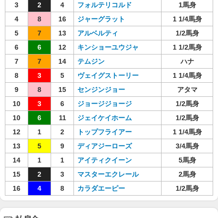
3
2
4
フォルテリコルド
1馬身
4
8
16
ジャーグラット
1 1/4馬身
5
7
13
アルベルティ
1/2馬身
6
6
12
キンショーユウジャ
1 1/2馬身
7
7
14
テムジン
ハナ
8
3
5
ヴェイグストーリー
1 1/4馬身
9
8
15
センジンジョー
アタマ
10
3
6
ジョージジョージ
1/2馬身
10
6
11
ジェイケイホーム
1/2馬身
12
1
2
トップフライアー
1 1/4馬身
13
5
9
ディアジーローズ
3/4馬身
14
1
1
アイティクイーン
5馬身
15
2
3
マスターエクレール
2馬身
16
4
8
カラダエーピー
1/2馬身