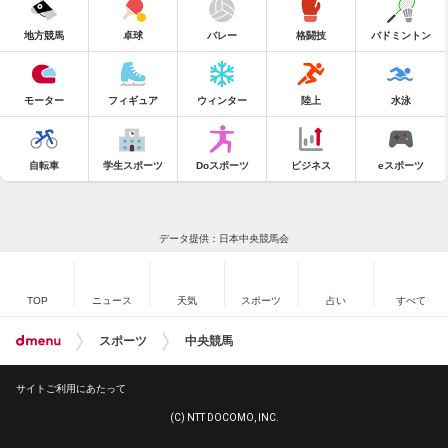
地方競馬
卓球
バレー
格闘技
バドミントン
モーター
フィギュア
ウィンター
陸上
水泳
自転車
学生スポーツ
Doスポーツ
ビジネス
eスポーツ
データ提供：日本中央競馬会
TOP
ニュース
天気
スポーツ
占い
すべて
スポーツ
中央競馬
サイトご利用にあたって
(C) NTT DOCOMO, INC.