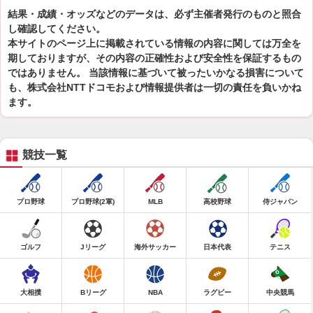
結果・成績・オッズなどのデータは、必ず主催者発行のものと照合
し確認してください。
本サイトのページ上に掲載されている情報の内容に関しては万全を
期しておりますが、その内容の正確性および安全性を保証するもの
ではありません。 当該情報に基づいて被ったいかなる損害について
も、株式会社NTTドコモおよび情報提供者は一切の責任を負いかね
ます。
競技一覧
プロ野球
プロ野球(2軍)
MLB
高校野球
侍ジャパン
ゴルフ
Jリーグ
海外サッカー
日本代表
テニス
大相撲
Bリーグ
NBA
ラグビー
中央競馬