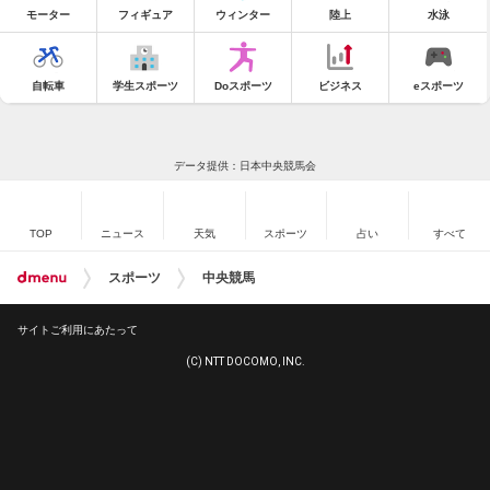
モーター
フィギュア
ウィンター
陸上
水泳
自転車
学生スポーツ
Doスポーツ
ビジネス
eスポーツ
データ提供：日本中央競馬会
TOP
ニュース
天気
スポーツ
占い
すべて
スポーツ
中央競馬
サイトご利用にあたって
(C) NTT DOCOMO, INC.