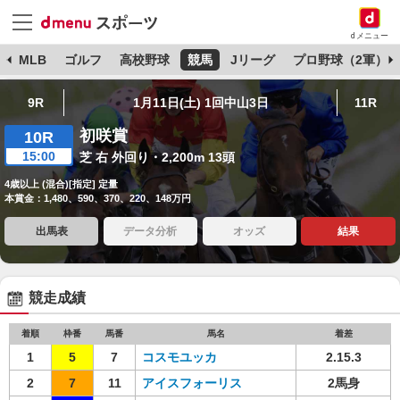
dメニュー
球
MLB
ゴルフ
高校野球
競馬
Jリーグ
プロ野球（2軍）
9R
1月11日(土) 1回中山3日
11R
初咲賞
10R
15:00
芝 右 外回り・2,200m 13頭
4歳以上 (混合)[指定] 定量
本賞金：1,480、590、370、220、148万円
出馬表
データ分析
オッズ
結果
競走成績
着順
枠番
馬番
馬名
着差
1
5
7
コスモユッカ
2.15.3
2
7
11
アイスフォーリス
2馬身