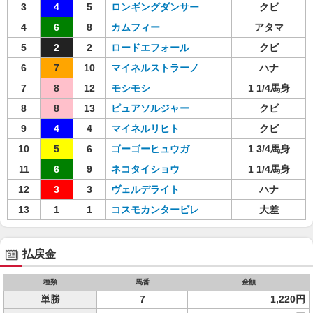
3
4
5
ロンギングダンサー
クビ
4
6
8
カムフィー
アタマ
5
2
2
ロードエフォール
クビ
6
7
10
マイネルストラーノ
ハナ
7
8
12
モシモシ
1 1/4馬身
8
8
13
ピュアソルジャー
クビ
9
4
4
マイネルリヒト
クビ
10
5
6
ゴーゴーヒュウガ
1 3/4馬身
11
6
9
ネコタイショウ
1 1/4馬身
12
3
3
ヴェルデライト
ハナ
13
1
1
コスモカンタービレ
大差
払戻金
種類
馬番
金額
単勝
7
1,220円