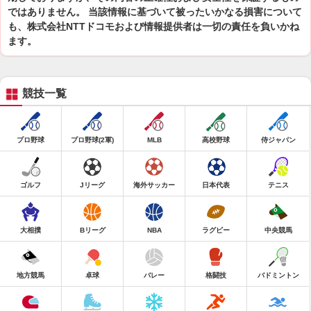
ではありません。 当該情報に基づいて被ったいかなる損害について
も、株式会社NTTドコモおよび情報提供者は一切の責任を負いかね
ます。
競技一覧
プロ野球
プロ野球(2軍)
MLB
高校野球
侍ジャパン
ゴルフ
Jリーグ
海外サッカー
日本代表
テニス
大相撲
Bリーグ
NBA
ラグビー
中央競馬
地方競馬
卓球
バレー
格闘技
バドミントン