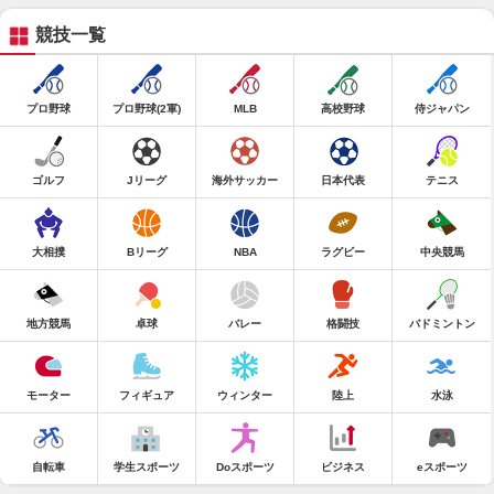
競技一覧
プロ野球
プロ野球(2軍)
MLB
高校野球
侍ジャパン
ゴルフ
Jリーグ
海外サッカー
日本代表
テニス
大相撲
Bリーグ
NBA
ラグビー
中央競馬
地方競馬
卓球
バレー
格闘技
バドミントン
モーター
フィギュア
ウィンター
陸上
水泳
自転車
学生スポーツ
Doスポーツ
ビジネス
eスポーツ