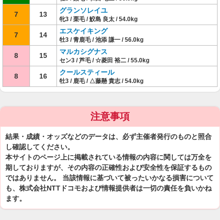
グランソレイユ
7
13
牝3 / 栗毛 / 鮫島 良太 / 54.0kg
エスケイキング
7
14
牡3 / 青鹿毛 / 池添 謙一 / 56.0kg
マルカシグナス
8
15
セン3 / 芦毛 / ☆菱田 裕二 / 55.0kg
クールスティール
8
16
牡3 / 鹿毛 / △藤懸 貴志 / 54.0kg
注意事項
結果・成績・オッズなどのデータは、必ず主催者発行のものと照合
し確認してください。
本サイトのページ上に掲載されている情報の内容に関しては万全を
期しておりますが、その内容の正確性および安全性を保証するもの
ではありません。 当該情報に基づいて被ったいかなる損害について
も、株式会社NTTドコモおよび情報提供者は一切の責任を負いかね
ます。