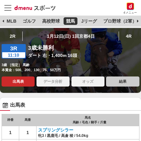
dメニュー
球
MLB
ゴルフ
高校野球
競馬
Jリーグ
プロ野球（2軍）
2R
1月12日(日) 1回京都4日
4R
3歳未勝利
3R
11:10
ダート 右・1,400m 16頭
3歳 ［指定］ 馬齢
本賞金：500、200、130、75、50万円
出馬表
データ分析
オッズ
結果
出馬表
馬名
枠番
馬番
馬齢 / 毛色 / 騎手 / 斤量
スプリングシラー
1
1
牝3 / 黒鹿毛 / 高倉 稜 / 54.0kg