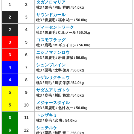
タガノロマリア
1
2
牝3 / 栗毛 / 岡田 祥嗣 / 54.0kg
サウンドカール
2
3
牡3 / 青鹿毛 / 福永 祐一 / 56.0kg
ディーセントワーク
2
4
牡3 / 黒鹿毛 / C.ルメール / 56.0kg
コスモフラッグ
3
5
牡3 / 鹿毛 / M.ギュイヨン / 56.0kg
ニシノマテンロウ
3
6
牡3 / 黒鹿毛 / 岩田 康誠 / 56.0kg
シュンブレイン
4
7
牡3 / 栗毛 / 太宰 啓介 / 56.0kg
シゲルリクチュウ
4
8
牝3 / 鹿毛 / 川須 栄彦 / 54.0kg
サダムアリガトウ
5
9
牝3 / 鹿毛 / 川田 将雅 / 54.0kg
メジャースタイル
5
10
牡3 / 黒鹿毛 / 北村 友一 / 56.0kg
トシザキミ
6
11
牝3 / 鹿毛 / 武 豊 / 54.0kg
シュテルケ
6
12
牡3 / 栗毛 / 和田 竜二 / 56.0kg