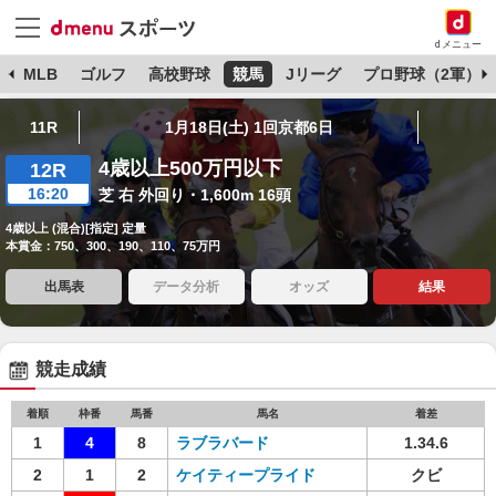
dメニュー
球
MLB
ゴルフ
高校野球
競馬
Jリーグ
プロ野球（2軍）
11R
1月18日(土) 1回京都6日
4歳以上500万円以下
12R
16:20
芝 右 外回り・1,600m 16頭
4歳以上 (混合)[指定] 定量
本賞金：750、300、190、110、75万円
出馬表
データ分析
オッズ
結果
競走成績
着順
枠番
馬番
馬名
着差
1
4
8
ラブラバード
1.34.6
2
1
2
ケイティープライド
クビ