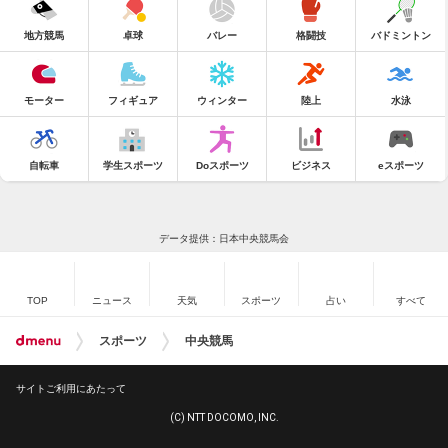
地方競馬
卓球
バレー
格闘技
バドミントン
モーター
フィギュア
ウィンター
陸上
水泳
自転車
学生スポーツ
Doスポーツ
ビジネス
eスポーツ
データ提供：日本中央競馬会
TOP
ニュース
天気
スポーツ
占い
すべて
スポーツ
中央競馬
サイトご利用にあたって
(C) NTT DOCOMO, INC.