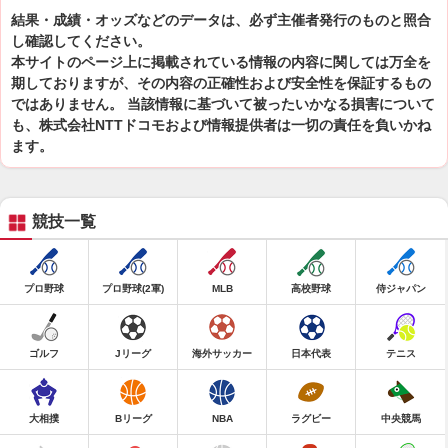
結果・成績・オッズなどのデータは、必ず主催者発行のものと照合
し確認してください。
本サイトのページ上に掲載されている情報の内容に関しては万全を
期しておりますが、その内容の正確性および安全性を保証するもの
ではありません。 当該情報に基づいて被ったいかなる損害について
も、株式会社NTTドコモおよび情報提供者は一切の責任を負いかね
ます。
競技一覧
プロ野球
プロ野球(2軍)
MLB
高校野球
侍ジャパン
ゴルフ
Jリーグ
海外サッカー
日本代表
テニス
大相撲
Bリーグ
NBA
ラグビー
中央競馬