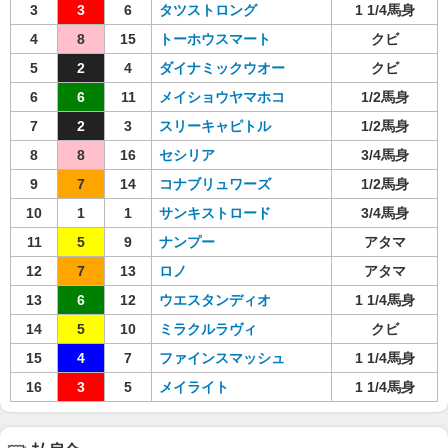
3
3
6
タツストロング
1 1/4馬身
4
8
15
トーホウスマート
クビ
5
2
4
ダイナミックウオー
クビ
6
6
11
メイショウヤマホコ
1/2馬身
7
2
3
スリーキャピトル
1/2馬身
8
8
16
セシリア
3/4馬身
9
7
14
コナブリュワーズ
1/2馬身
10
1
1
サンキストロード
3/4馬身
11
5
9
ナンプー
アタマ
12
7
13
ロノ
アタマ
13
6
12
ウエスタンディオ
1 1/4馬身
14
5
10
ミラクルラヴィ
クビ
15
4
7
ファインスマッシュ
1 1/4馬身
16
3
5
メイライト
1 1/4馬身