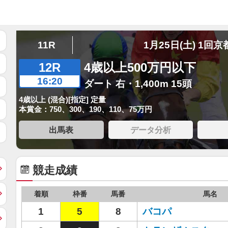
11R
1月25日(土) 1回京
12R
4歳以上500万円以下
16:20
ダート 右・1,400m 15頭
4歳以上 (混合)[指定] 定量
本賞金：750、300、190、110、75万円
出馬表
データ分析
競走成績
着順
枠番
馬番
馬名
1
5
8
バコパ