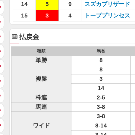
14
5
9
スズカブリザード
15
3
4
トーブプリンセス
払戻金
種類
馬番
単勝
8
8
複勝
3
14
枠連
2-5
馬連
3-8
3-8
ワイド
8-14
3-14