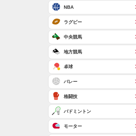
NBA
ラグビー
中央競馬
地方競馬
卓球
バレー
格闘技
バドミントン
モーター