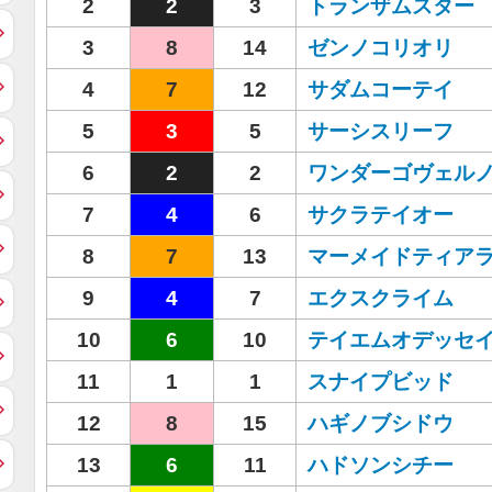
2
2
3
トランザムスター
3
8
14
ゼンノコリオリ
4
7
12
サダムコーテイ
5
3
5
サーシスリーフ
6
2
2
ワンダーゴヴェル
7
4
6
サクラテイオー
8
7
13
マーメイドティア
9
4
7
エクスクライム
10
6
10
テイエムオデッセ
11
1
1
スナイプビッド
12
8
15
ハギノブシドウ
13
6
11
ハドソンシチー