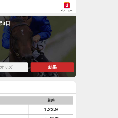
dメニュー
都8日
オッズ
結果
着差
1.23.9