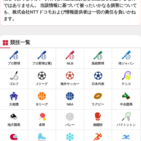
ではありません。 当該情報に基づいて被ったいかなる損害について
も、株式会社NTTドコモおよび情報提供者は一切の責任を負いかね
ます。
競技一覧
プロ野球
プロ野球(2軍)
MLB
高校野球
侍ジャパン
ゴルフ
Jリーグ
海外サッカー
日本代表
テニス
大相撲
Bリーグ
NBA
ラグビー
中央競馬
地方競馬
卓球
バレー
格闘技
バドミントン