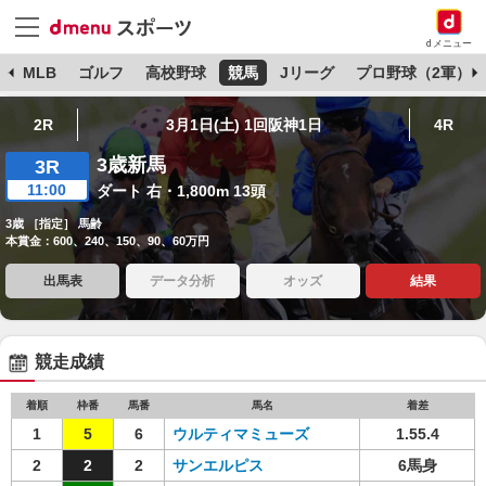
dメニュー
球
MLB
ゴルフ
高校野球
競馬
Jリーグ
プロ野球（2軍）
2R
3月1日(土) 1回阪神1日
4R
3歳新馬
3R
11:00
ダート 右・1,800m 13頭
3歳 ［指定］ 馬齢
本賞金：600、240、150、90、60万円
出馬表
データ分析
オッズ
結果
競走成績
着順
枠番
馬番
馬名
着差
1
5
6
ウルティマミューズ
1.55.4
2
2
2
サンエルピス
6馬身