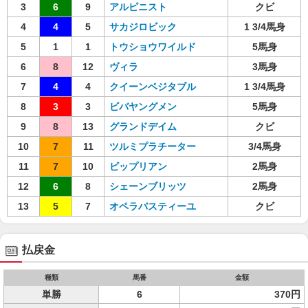
3
6
9
アルピニスト
クビ
4
4
5
サカジロビック
1 3/4馬身
5
1
1
トウショウワイルド
5馬身
6
8
12
ヴィラ
3馬身
7
4
4
クイーンベジタブル
1 3/4馬身
8
3
3
ビバヤングメン
5馬身
9
8
13
グランドデイム
クビ
10
7
11
ツルミプラチーター
3/4馬身
11
7
10
ビップリアン
2馬身
12
6
8
シェーンブリッツ
2馬身
13
5
7
オペラバスティーユ
クビ
払戻金
種類
馬番
金額
単勝
6
370円