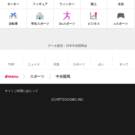
モーター
フィギュア
ウィンター
陸上
水泳
自転車
学生スポーツ
Doスポーツ
ビジネス
eスポーツ
データ提供：日本中央競馬会
TOP
ニュース
天気
スポーツ
占い
すべて
スポーツ
中央競馬
サイトご利用にあたって
(C) NTT DOCOMO, INC.