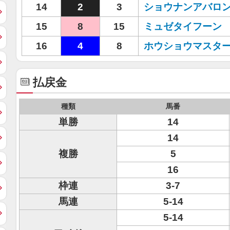
14
2
3
ショウナンアバロ
15
8
15
ミュゼタイフーン
16
4
8
ホウショウマスタ
払戻金
種類
馬番
単勝
14
14
複勝
5
16
枠連
3-7
馬連
5-14
5-14