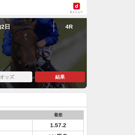
dメニュー
山2日
4R
オッズ
結果
着差
1.57.2