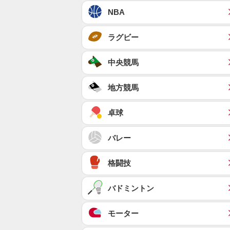
NBA
ラグビー
中央競馬
地方競馬
卓球
バレー
格闘技
バドミントン
モーター