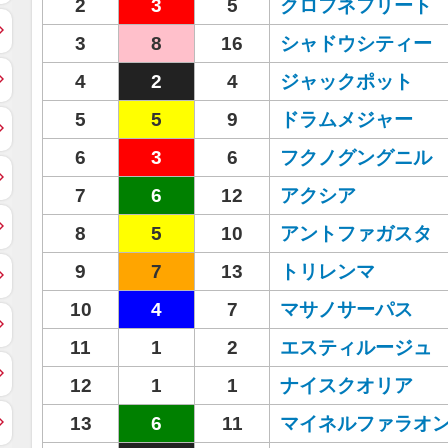
2
3
5
クロフネフリート
3
8
16
シャドウシティー
4
2
4
ジャックポット
5
5
9
ドラムメジャー
6
3
6
フクノグングニル
7
6
12
アクシア
8
5
10
アントファガスタ
9
7
13
トリレンマ
10
4
7
マサノサーパス
11
1
2
エスティルージュ
12
1
1
ナイスクオリア
13
6
11
マイネルファラオ