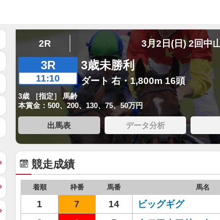
2R
3月2日(日) 2回中
3R
3歳未勝利
11:10
ダート 右・1,800m 16頭
3歳 ［指定］ 馬齢
本賞金：500、200、130、75、50万円
出馬表
データ分析
競走成績
着順
枠番
馬番
馬名
1
7
14
ビッグギグ