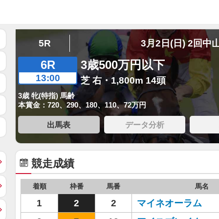
5R
3月2日(日) 2回中
6R
3歳500万円以下
13:00
芝 右・1,800m 14頭
3歳 牝(特指) 馬齢
本賞金：720、290、180、110、72万円
出馬表
データ分析
競走成績
着順
枠番
馬番
馬名
1
2
2
マイネオーラム