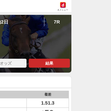
dメニュー
山2日
7R
オッズ
結果
着差
1.51.3