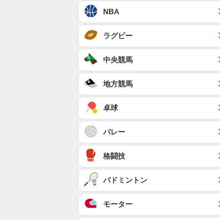
NBA
ラグビー
中央競馬
地方競馬
卓球
バレー
格闘技
バドミントン
モーター