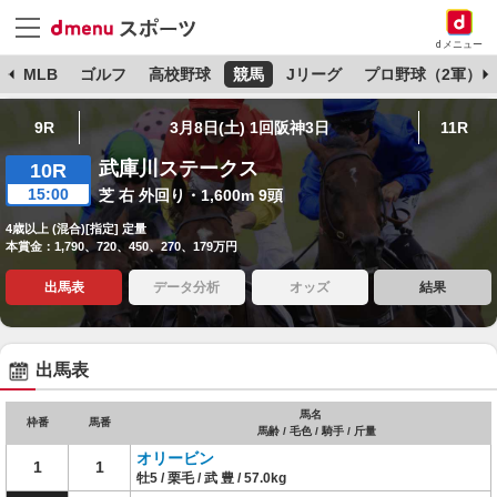
dメニュー
球
MLB
ゴルフ
高校野球
競馬
Jリーグ
プロ野球（2軍）
9R
3月8日(土) 1回阪神3日
11R
武庫川ステークス
10R
15:00
芝 右 外回り・1,600m 9頭
4歳以上 (混合)[指定] 定量
本賞金：1,790、720、450、270、179万円
出馬表
データ分析
オッズ
結果
出馬表
馬名
枠番
馬番
馬齢 / 毛色 / 騎手 / 斤量
オリービン
1
1
牡5 / 栗毛 / 武 豊 / 57.0kg