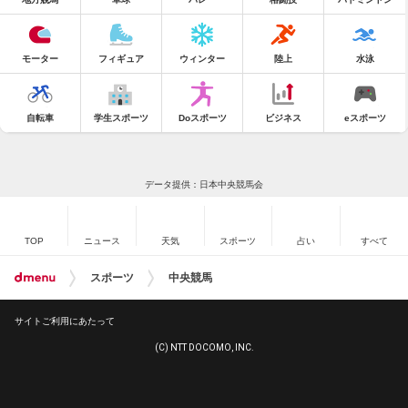
モーター
フィギュア
ウィンター
陸上
水泳
自転車
学生スポーツ
Doスポーツ
ビジネス
eスポーツ
データ提供：日本中央競馬会
TOP
ニュース
天気
スポーツ
占い
すべて
スポーツ
中央競馬
サイトご利用にあたって
(C) NTT DOCOMO, INC.