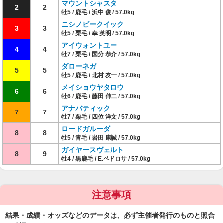
マウントシャスタ
2
2
牡5 / 鹿毛 / 浜中 俊 / 57.0kg
ニシノビークイック
3
3
牡5 / 栗毛 / 幸 英明 / 57.0kg
アイウォントユー
4
4
牡7 / 栗毛 / 国分 恭介 / 57.0kg
ダローネガ
5
5
牡5 / 鹿毛 / 北村 友一 / 57.0kg
メイショウヤタロウ
6
6
牡6 / 鹿毛 / 藤田 伸二 / 57.0kg
アナバティック
7
7
牡7 / 栗毛 / 四位 洋文 / 57.0kg
ロードガルーダ
8
8
牡5 / 青毛 / 岩田 康誠 / 57.0kg
ガイヤースヴェルト
8
9
牡4 / 黒鹿毛 / E.ペドロサ / 57.0kg
注意事項
結果・成績・オッズなどのデータは、必ず主催者発行のものと照合