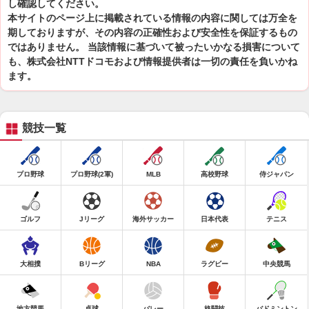
し確認してください。
本サイトのページ上に掲載されている情報の内容に関しては万全を
期しておりますが、その内容の正確性および安全性を保証するもの
ではありません。 当該情報に基づいて被ったいかなる損害について
も、株式会社NTTドコモおよび情報提供者は一切の責任を負いかね
ます。
競技一覧
プロ野球
プロ野球(2軍)
MLB
高校野球
侍ジャパン
ゴルフ
Jリーグ
海外サッカー
日本代表
テニス
大相撲
Bリーグ
NBA
ラグビー
中央競馬
地方競馬
卓球
バレー
格闘技
バドミントン