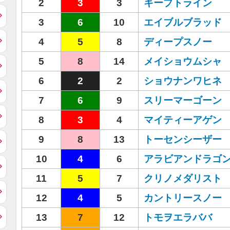
2
3
3
キープトライン
3
6
10
エイブルブラッド
4
5
8
ディープスノー
5
8
14
メイショウムシャ
6
2
2
ショウナンワヒネ
7
6
9
スリーマーゴーン
8
3
4
マイティーアゲン
9
8
13
トーセンシーザー
10
4
6
アラビアンドラゴ
11
5
7
クリノメダリスト
12
4
5
カントリースノー
13
7
12
トモヲエラババ