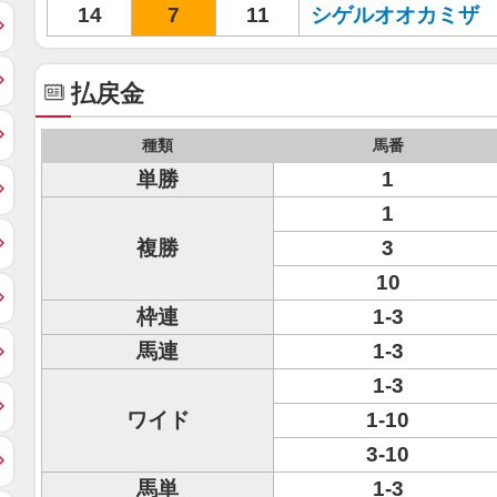
14
7
11
シゲルオオカミザ
払戻金
種類
馬番
単勝
1
1
複勝
3
10
枠連
1-3
馬連
1-3
1-3
ワイド
1-10
3-10
馬単
1-3