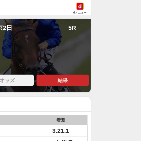
dメニュー
京2日
5R
オッズ
結果
着差
3.21.1