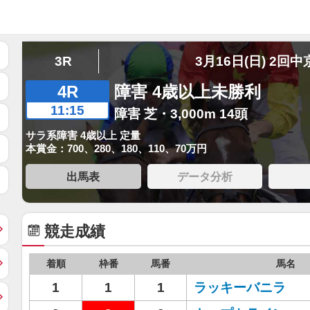
3R
3月16日(日) 2回中
4R
障害 4歳以上未勝利
11:15
障害 芝・3,000m 14頭
サラ系障害 4歳以上 定量
本賞金：700、280、180、110、70万円
出馬表
データ分析
競走成績
着順
枠番
馬番
馬名
1
1
1
ラッキーバニラ