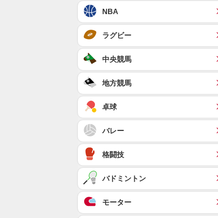
NBA
ラグビー
中央競馬
地方競馬
卓球
バレー
格闘技
バドミントン
モーター