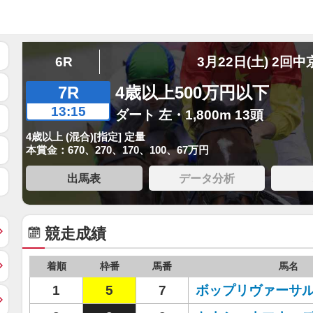
6R
3月22日(土) 2回中
7R
4歳以上500万円以下
13:15
ダート 左・1,800m 13頭
4歳以上 (混合)[指定] 定量
本賞金：670、270、170、100、67万円
出馬表
データ分析
競走成績
着順
枠番
馬番
馬名
1
5
7
ボップリヴァーサ