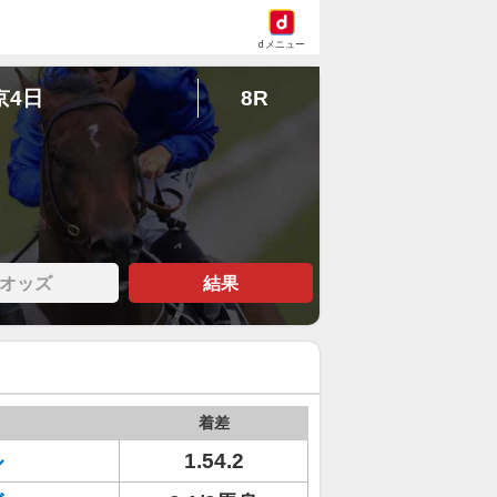
dメニュー
京4日
8R
オッズ
結果
着差
ル
1.54.2