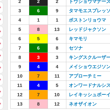
2
2
2
トウショウマナー
3
6
9
タマモエスプレッ
4
1
1
ボストンリョウマ
5
8
13
レッドジャクソン
6
5
6
キマモリ
7
6
8
セツナ
8
3
3
キングスクルーザ
9
4
4
メイショウエジソ
10
7
11
アプローチミー
11
4
5
オンワードナルシ
12
7
10
レイキッシュボー
13
8
12
ネオザイオン