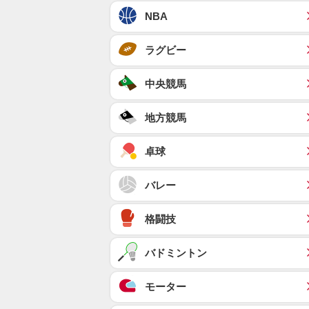
NBA
ラグビー
中央競馬
地方競馬
卓球
バレー
格闘技
バドミントン
モーター