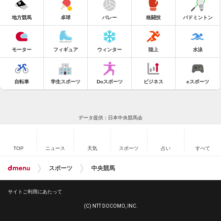
地方競馬
卓球
バレー
格闘技
バドミントン
モーター
フィギュア
ウィンター
陸上
水泳
自転車
学生スポーツ
Doスポーツ
ビジネス
eスポーツ
データ提供：日本中央競馬会
TOP
ニュース
天気
スポーツ
占い
すべて
スポーツ
中央競馬
サイトご利用にあたって
(C) NTT DOCOMO, INC.