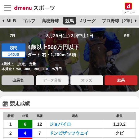
dメニュー
球
MLB
ゴルフ
高校野球
競馬
Jリーグ
プロ野球（2軍）
7R
3月29日(土) 3回中山1日
9R
4歳以上500万円以下
8R
14:00
ダート 右・1,200m 16頭
4歳以上 ［指定］ 定量
本賞金：750、300、190、110、75万円
出馬表
データ分析
オッズ
結果
競走成績
着順
枠番
馬番
馬名
着差
1
6
12
ジョバイロ
1.13.2
2
4
7
ドンビザッツウェイ
クビ