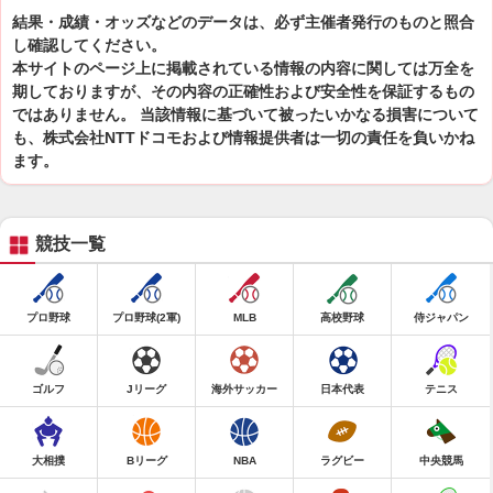
結果・成績・オッズなどのデータは、必ず主催者発行のものと照合
し確認してください。
本サイトのページ上に掲載されている情報の内容に関しては万全を
期しておりますが、その内容の正確性および安全性を保証するもの
ではありません。 当該情報に基づいて被ったいかなる損害について
も、株式会社NTTドコモおよび情報提供者は一切の責任を負いかね
ます。
競技一覧
プロ野球
プロ野球(2軍)
MLB
高校野球
侍ジャパン
ゴルフ
Jリーグ
海外サッカー
日本代表
テニス
大相撲
Bリーグ
NBA
ラグビー
中央競馬