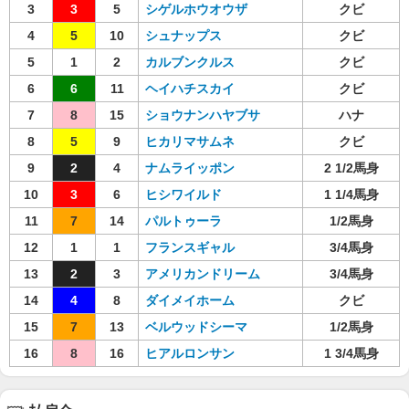
3
3
5
シゲルホウオウザ
クビ
4
5
10
シュナップス
クビ
5
1
2
カルブンクルス
クビ
6
6
11
ヘイハチスカイ
クビ
7
8
15
ショウナンハヤブサ
ハナ
8
5
9
ヒカリマサムネ
クビ
9
2
4
ナムライッポン
2 1/2馬身
10
3
6
ヒシワイルド
1 1/4馬身
11
7
14
パルトゥーラ
1/2馬身
12
1
1
フランスギャル
3/4馬身
13
2
3
アメリカンドリーム
3/4馬身
14
4
8
ダイメイホーム
クビ
15
7
13
ベルウッドシーマ
1/2馬身
16
8
16
ヒアルロンサン
1 3/4馬身